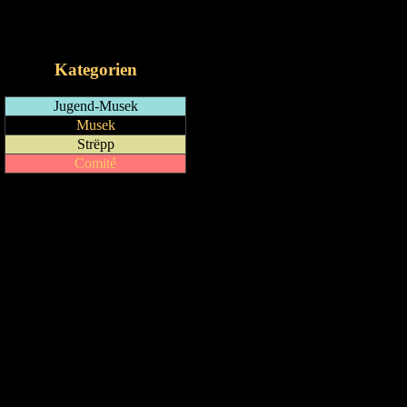
RSS-Feed
iCalendar-Feed
Kategorien
Jugend-Musek
Musek
Strëpp
Comité