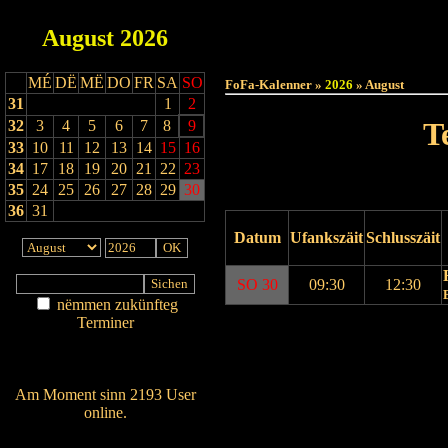
August
2026
Haut
MÉ
DË
MË
DO
FR
SA
SO
FoFa-Kalenner »
2026
» August
31
1
2
T
32
3
4
5
6
7
8
9
33
10
11
12
13
14
15
16
34
17
18
19
20
21
22
23
35
24
25
26
27
28
29
30
36
31
Datum
Ufankszäit
Schlusszäit
SO 30
09:30
12:30
nëmmen zukünfteg
Terminer
Drock Preview
Am Détail sichen
Nei agedroen
Am Moment sinn 2193 User
online.
Wien ass online?