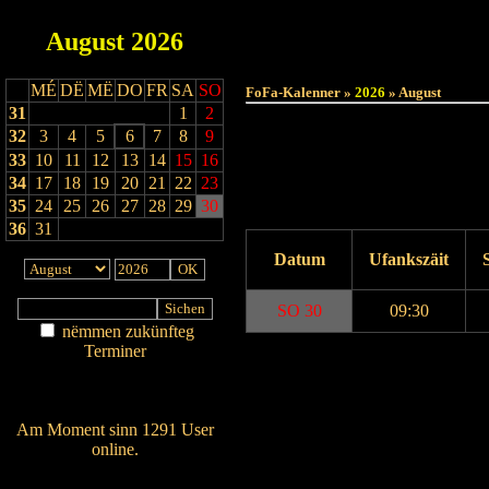
August
2026
MÉ
DË
MË
DO
FR
SA
SO
FoFa-Kalenner »
2026
» August
31
1
2
32
3
4
5
6
7
8
9
33
10
11
12
13
14
15
16
34
17
18
19
20
21
22
23
35
24
25
26
27
28
29
30
36
31
Datum
Ufankszäit
SO 30
09:30
nëmmen zukünfteg
Terminer
Drock Preview
Am Détail sichen
Nei agedroen
Am Moment sinn 1291 User
online.
Wien ass online?