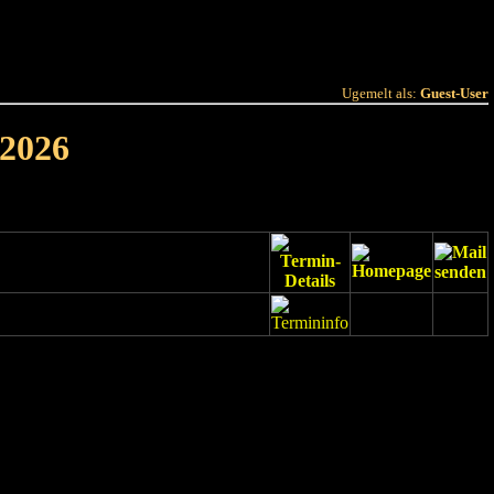
 Joer
Terminlëscht
Ugemelt als:
Guest-User
 2026