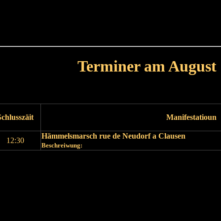
Haut
Dëss Woch
Dëse Mount
Dëst
Umellen
Terminer am August
Leschte Mount
Nächste Mount
Schlusszäit
Manifestatioun
Hämmelsmarsch rue de Neudorf a Clausen
12:30
Beschreiwung:
Leschte Mount
Nächste Mount