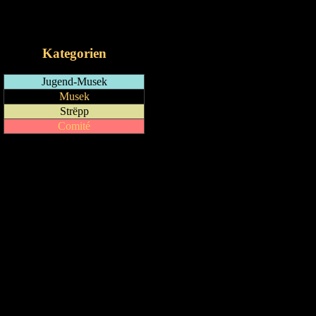
RSS-Feed
iCalendar-Feed
Kategorien
Jugend-Musek
Musek
Strëpp
Comité