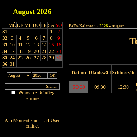
August
2026
Haut
MÉ
DË
MË
DO
FR
SA
SO
FoFa-Kalenner »
2026
» August
31
1
2
32
3
4
5
6
7
8
9
T
33
10
11
12
13
14
15
16
34
17
18
19
20
21
22
23
35
24
25
26
27
28
29
30
36
31
Datum
Ufankszäit
Schlusszäit
SO 30
09:30
12:30
nëmmen zukünfteg
Terminer
Drock Preview
Am Détail sichen
Nei agedroen
Am Moment sinn 1134 User
online.
Wien ass online?