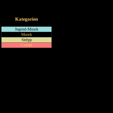
RSS-Feed
iCalendar-Feed
Kategorien
Jugend-Musek
Musek
Strëpp
Comité