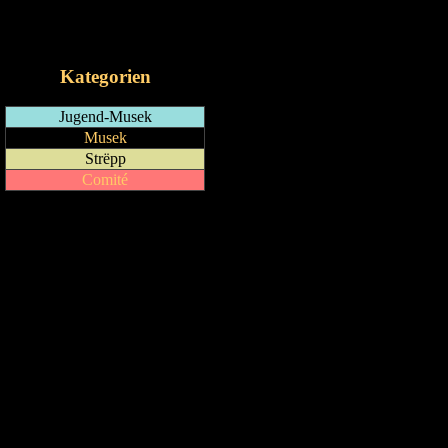
RSS-Feed
iCalendar-Feed
Kategorien
Jugend-Musek
Musek
Strëpp
Comité