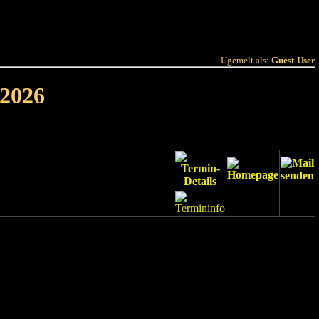
 Joer
Terminlëscht
Ugemelt als:
Guest-User
 2026