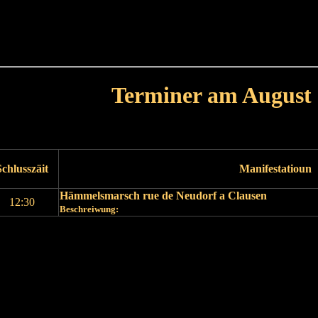
Haut
Dëss Woch
Dëse Mount
Dëst
Umellen
Terminer am August
Leschte Mount
Nächste Mount
Schlusszäit
Manifestatioun
Hämmelsmarsch rue de Neudorf a Clausen
12:30
Beschreiwung:
Leschte Mount
Nächste Mount