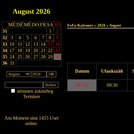
August
2026
MÉ
DË
MË
DO
FR
SA
SO
FoFa-Kalenner »
2026
» August
31
1
2
32
3
4
5
6
7
8
9
33
10
11
12
13
14
15
16
34
17
18
19
20
21
22
23
35
24
25
26
27
28
29
30
36
31
Datum
Ufankszäit
SO 30
09:30
nëmmen zukünfteg
Terminer
Drock Preview
Am Détail sichen
Nei agedroen
Am Moment sinn 1455 User
online.
Wien ass online?