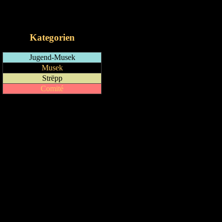
RSS-Feed
iCalendar-Feed
Kategorien
Jugend-Musek
Musek
Strëpp
Comité