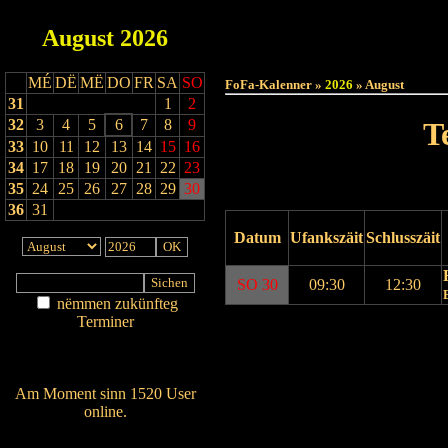
August
2026
Haut
MÉ
DË
MË
DO
FR
SA
SO
FoFa-Kalenner »
2026
» August
31
1
2
32
3
4
5
6
7
8
9
T
33
10
11
12
13
14
15
16
34
17
18
19
20
21
22
23
35
24
25
26
27
28
29
30
36
31
Datum
Ufankszäit
Schlusszäit
SO 30
09:30
12:30
nëmmen zukünfteg
Terminer
Drock Preview
Am Détail sichen
Nei agedroen
Am Moment sinn 1520 User
online.
Wien ass online?