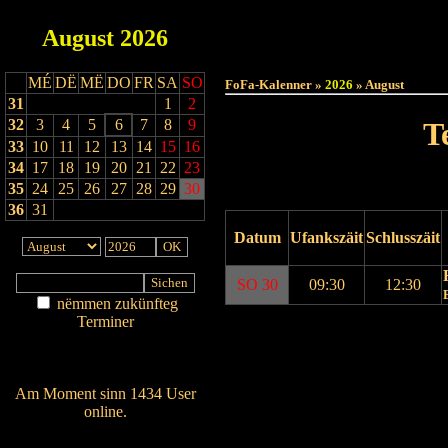
August
2026
Haut
MÉ
DË
MË
DO
FR
SA
SO
FoFa-Kalenner »
2026
» August
31
1
2
32
3
4
5
6
7
8
9
T
33
10
11
12
13
14
15
16
34
17
18
19
20
21
22
23
35
24
25
26
27
28
29
30
36
31
Datum
Ufankszäit
Schlusszäit
SO 30
09:30
12:30
nëmmen zukünfteg
Terminer
Drock Preview
Am Détail sichen
Nei agedroen
Am Moment sinn 1434 User
online.
Wien ass online?