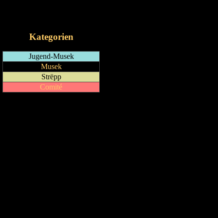
RSS-Feed
iCalendar-Feed
Kategorien
Jugend-Musek
Musek
Strëpp
Comité