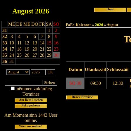
August
2026
Haut
MÉ
DË
MË
DO
FR
SA
SO
FoFa-Kalenner »
2026
» August
31
1
2
32
3
4
5
6
7
8
9
T
33
10
11
12
13
14
15
16
34
17
18
19
20
21
22
23
35
24
25
26
27
28
29
30
36
31
Datum
Ufankszäit
Schlusszäit
SO 30
09:30
12:30
nëmmen zukünfteg
Terminer
Drock Preview
Am Détail sichen
Nei agedroen
Am Moment sinn 1443 User
online.
Wien ass online?