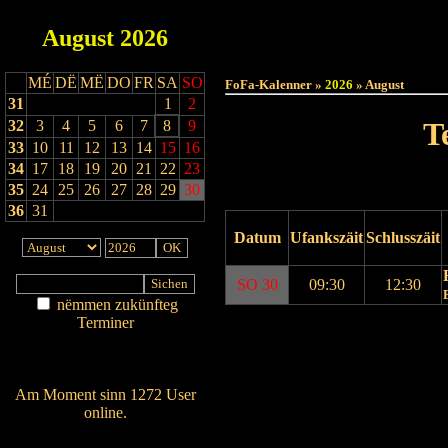
August
2026
Haut
MÉ
DË
MË
DO
FR
SA
SO
FoFa-Kalenner »
2026
» August
31
1
2
T
32
3
4
5
6
7
8
9
33
10
11
12
13
14
15
16
34
17
18
19
20
21
22
23
35
24
25
26
27
28
29
30
36
31
Datum
Ufankszäit
Schlusszäit
SO 30
09:30
12:30
nëmmen zukünfteg
Terminer
Drock Preview
Am Détail sichen
Nei agedroen
Am Moment sinn 1272 User
online.
Wien ass online?