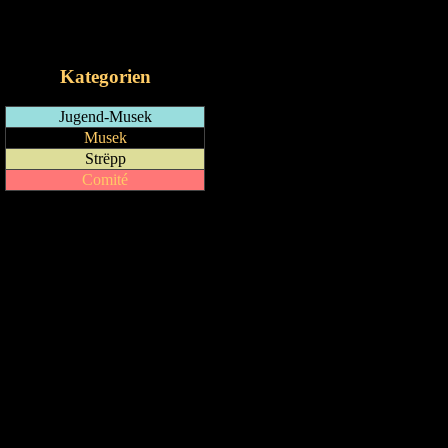
RSS-Feed
iCalendar-Feed
Kategorien
Jugend-Musek
Musek
Strëpp
Comité