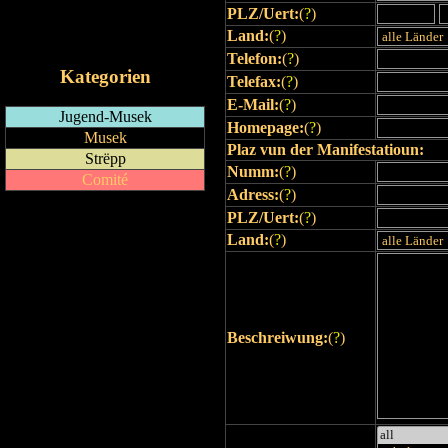
PLZ/Uert:
(
?
)
RSS-Feed
Land:
(
?
)
iCalendar-Feed
Telefon:
(
?
)
Kategorien
Telefax:
(
?
)
E-Mail:
(
?
)
Jugend-Musek
Homepage:
(
?
)
Musek
Plaz vun der Manifestatioun:
Strëpp
Numm:
(
?
)
Comité
Adress:
(
?
)
PLZ/Uert:
(
?
)
Land:
(
?
)
Beschreiwung:
(
?
)