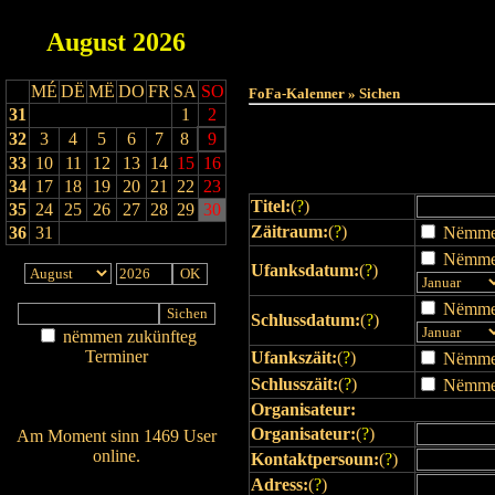
August
2026
Haut
MÉ
DË
MË
DO
FR
SA
SO
FoFa-Kalenner » Sichen
31
1
2
32
3
4
5
6
7
8
9
33
10
11
12
13
14
15
16
34
17
18
19
20
21
22
23
Titel:
(
?
)
35
24
25
26
27
28
29
30
Zäitraum:
(
?
)
36
31
Nëmmen 
Nëmmen
Ufanksdatum:
(
?
)
Nëmmen
Schlussdatum:
(
?
)
nëmmen zukünfteg
Terminer
Ufankszäit:
(
?
)
Nëmmen 
Am Détail sichen
Schlusszäit:
(
?
)
Nëmmen 
Nei agedroen
Organisateur:
Organisateur:
(
?
)
Am Moment sinn 1469 User
online.
Kontaktpersoun:
(
?
)
Wien ass online?
Adress:
(
?
)