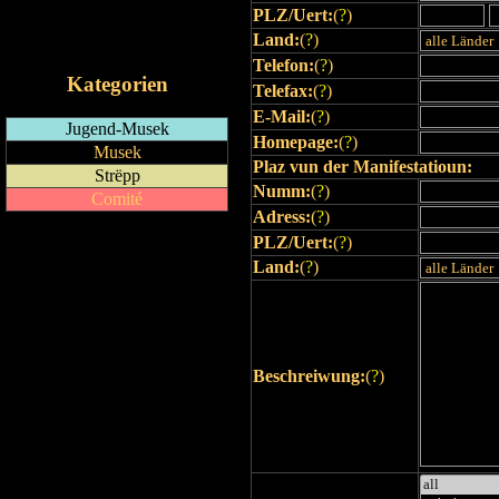
PLZ/Uert:
(
?
)
RSS-Feed
Land:
(
?
)
iCalendar-Feed
Telefon:
(
?
)
Kategorien
Telefax:
(
?
)
E-Mail:
(
?
)
Jugend-Musek
Homepage:
(
?
)
Musek
Plaz vun der Manifestatioun:
Strëpp
Numm:
(
?
)
Comité
Adress:
(
?
)
PLZ/Uert:
(
?
)
Land:
(
?
)
Beschreiwung:
(
?
)