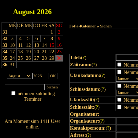
August
2026
Haut
MÉ
DË
MË
DO
FR
SA
SO
FoFa-Kalenner » Sichen
31
1
2
32
3
4
5
6
7
8
9
33
10
11
12
13
14
15
16
34
17
18
19
20
21
22
23
Titel:
(
?
)
35
24
25
26
27
28
29
30
36
31
Zäitraum:
(
?
)
Nëmmen 
Nëmmen
Ufanksdatum:
(
?
)
Nëmmen
Schlussdatum:
(
?
)
nëmmen zukünfteg
Terminer
Ufankszäit:
(
?
)
Nëmmen 
Am Détail sichen
Schlusszäit:
(
?
)
Nëmmen 
Nei agedroen
Organisateur:
Organisateur:
(
?
)
Am Moment sinn 1411 User
online.
Kontaktpersoun:
(
?
)
Wien ass online?
Adress:
(
?
)