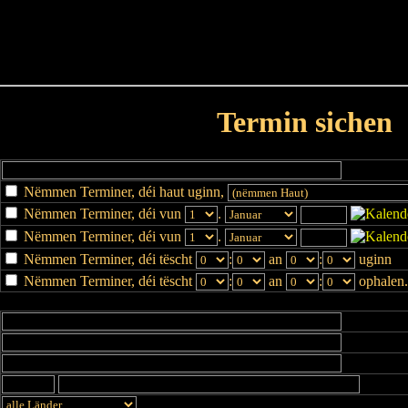
Haut
Dëss Woch
Dëse Mount
Dëst
Umellen
Termin sichen
Nëmmen Terminer, déi haut uginn,
Nëmmen Terminer, déi vun
.
Nëmmen Terminer, déi vun
.
Nëmmen Terminer, déi tëscht
:
an
:
uginn
Nëmmen Terminer, déi tëscht
:
an
:
ophalen.