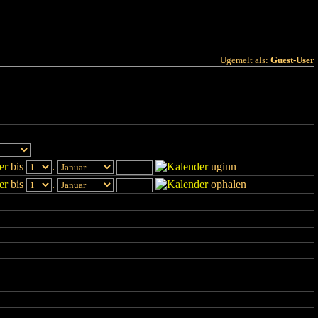
 Joer
Terminlëscht
Ugemelt als:
Guest-User
bis
.
uginn
bis
.
ophalen