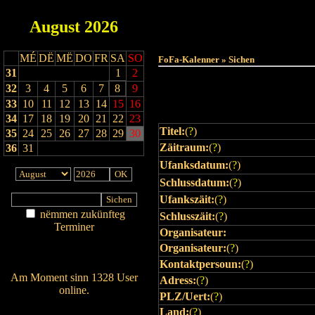
August
2026
MÉ
DË
MË
DO
FR
SA
SO
FoFa-Kalenner » Sichen
31
1
2
32
3
4
5
6
7
8
9
33
10
11
12
13
14
15
16
34
17
18
19
20
21
22
23
Titel:
(
?
)
35
24
25
26
27
28
29
30
Zäitraum:
(
?
)
36
31
Ufanksdatum:
(
?
)
Schlussdatum:
(
?
)
Ufankszäit:
(
?
)
nëmmen zukünfteg
Schlusszäit:
(
?
)
Terminer
Organisateur:
Am Détail sichen
Organisateur:
(
?
)
Nei agedroen
Kontaktpersoun:
(
?
)
Am Moment sinn 1328 User
Adress:
(
?
)
online.
PLZ/Uert:
(
?
)
Wien ass online?
Land:
(
?
)