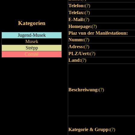
Telefon:
(
?
)
RSS-Feed
iCalendar-Feed
Telefax:
(
?
)
E-Mail:
(
?
)
Kategorien
Homepage:
(
?
)
Plaz vun der Manifestatioun:
Jugend-Musek
Numm:
(
?
)
Musek
Adress:
(
?
)
Strëpp
PLZ/Uert:
(
?
)
Comité
Land:
(
?
)
Beschreiwung:
(
?
)
Kategorie & Grupp:
(
?
)