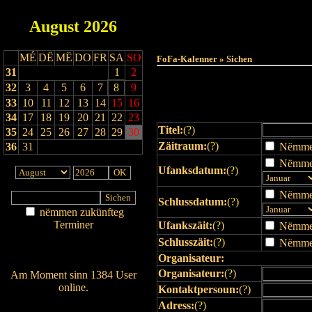
August
2026
Haut
MÉ
DË
MË
DO
FR
SA
SO
FoFa-Kalenner » Sichen
31
1
2
32
3
4
5
6
7
8
9
33
10
11
12
13
14
15
16
34
17
18
19
20
21
22
23
Titel:
(
?
)
35
24
25
26
27
28
29
30
Zäitraum:
(
?
)
36
31
Nëmmen 
Nëmmen
Ufanksdatum:
(
?
)
Nëmmen
Schlussdatum:
(
?
)
nëmmen zukünfteg
Terminer
Ufankszäit:
(
?
)
Nëmmen 
Am Détail sichen
Schlusszäit:
(
?
)
Nëmmen 
Nei agedroen
Organisateur:
Organisateur:
(
?
)
Am Moment sinn 1384 User
online.
Kontaktpersoun:
(
?
)
Wien ass online?
Adress:
(
?
)