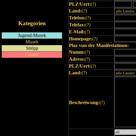
PLZ/Uert:
(
?
)
RSS-Feed
Land:
(
?
)
iCalendar-Feed
Telefon:
(
?
)
Kategorien
Telefax:
(
?
)
E-Mail:
(
?
)
Jugend-Musek
Homepage:
(
?
)
Musek
Plaz vun der Manifestatioun:
Strëpp
Numm:
(
?
)
Comité
Adress:
(
?
)
PLZ/Uert:
(
?
)
Land:
(
?
)
Beschreiwung:
(
?
)