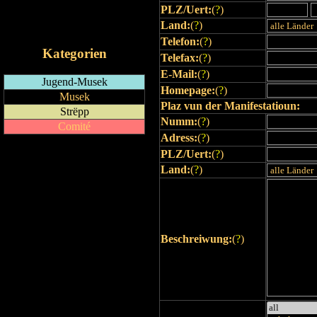
PLZ/Uert:
(
?
)
RSS-Feed
Land:
(
?
)
iCalendar-Feed
Telefon:
(
?
)
Kategorien
Telefax:
(
?
)
E-Mail:
(
?
)
Jugend-Musek
Homepage:
(
?
)
Musek
Plaz vun der Manifestatioun:
Strëpp
Numm:
(
?
)
Comité
Adress:
(
?
)
PLZ/Uert:
(
?
)
Land:
(
?
)
Beschreiwung:
(
?
)