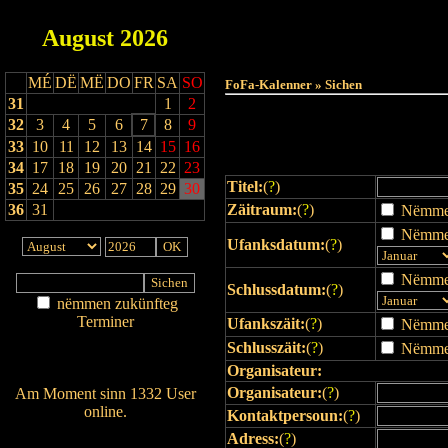
August
2026
Haut
MÉ
DË
MË
DO
FR
SA
SO
FoFa-Kalenner » Sichen
31
1
2
32
3
4
5
6
7
8
9
33
10
11
12
13
14
15
16
34
17
18
19
20
21
22
23
Titel:
(
?
)
35
24
25
26
27
28
29
30
36
31
Zäitraum:
(
?
)
Nëmmen 
Nëmmen
Ufanksdatum:
(
?
)
Nëmmen
Schlussdatum:
(
?
)
nëmmen zukünfteg
Terminer
Ufankszäit:
(
?
)
Nëmmen 
Am Détail sichen
Schlusszäit:
(
?
)
Nëmmen 
Nei agedroen
Organisateur:
Organisateur:
(
?
)
Am Moment sinn 1332 User
online.
Kontaktpersoun:
(
?
)
Wien ass online?
Adress:
(
?
)