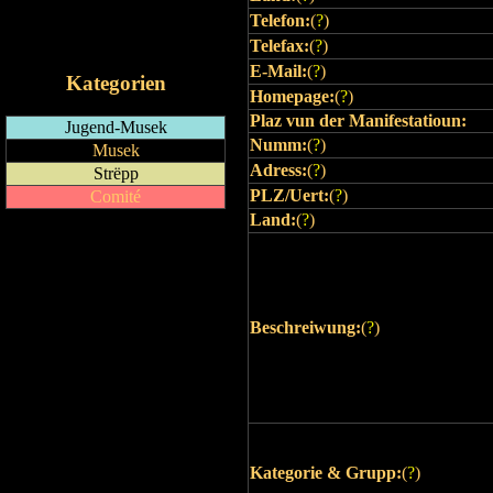
Telefon:
(
?
)
RSS-Feed
iCalendar-Feed
Telefax:
(
?
)
E-Mail:
(
?
)
Kategorien
Homepage:
(
?
)
Plaz vun der Manifestatioun:
Jugend-Musek
Numm:
(
?
)
Musek
Adress:
(
?
)
Strëpp
PLZ/Uert:
(
?
)
Comité
Land:
(
?
)
Beschreiwung:
(
?
)
Kategorie & Grupp:
(
?
)