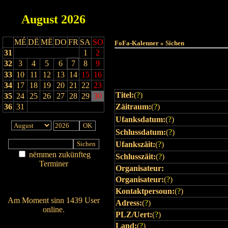
August
2026
MÉ
DË
MË
DO
FR
SA
SO
FoFa-Kalenner » Sichen
31
1
2
32
3
4
5
6
7
8
9
33
10
11
12
13
14
15
16
34
17
18
19
20
21
22
23
Titel:
(
?
)
35
24
25
26
27
28
29
30
36
31
Zäitraum:
(
?
)
Ufanksdatum:
(
?
)
Schlussdatum:
(
?
)
Ufankszäit:
(
?
)
nëmmen zukünfteg
Schlusszäit:
(
?
)
Terminer
Organisateur:
Am Détail sichen
Organisateur:
(
?
)
Nei agedroen
Kontaktpersoun:
(
?
)
Am Moment sinn 1439 User
Adress:
(
?
)
online.
PLZ/Uert:
(
?
)
Wien ass online?
Land:
(
?
)