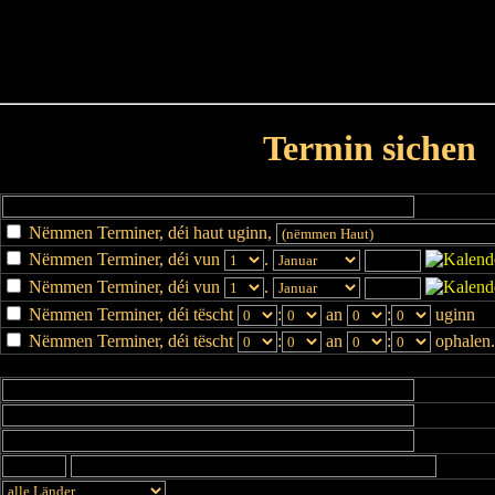
Haut
Dëss Woch
Dëse Mount
Dëst
Umellen
Termin sichen
Nëmmen Terminer, déi haut uginn,
Nëmmen Terminer, déi vun
.
Nëmmen Terminer, déi vun
.
Nëmmen Terminer, déi tëscht
:
an
:
uginn
Nëmmen Terminer, déi tëscht
:
an
:
ophalen.