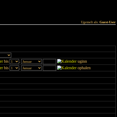
 Joer
Terminlëscht
Ugemelt als:
Guest-User
bis
.
uginn
bis
.
ophalen