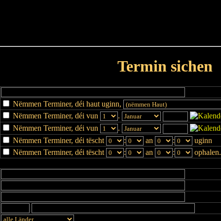
Haut
Dëss Woch
Dëse Mount
Dëst
Umellen
Termin sichen
Nëmmen Terminer, déi haut uginn,
Nëmmen Terminer, déi vun
.
Nëmmen Terminer, déi vun
.
Nëmmen Terminer, déi tëscht
:
an
:
uginn
Nëmmen Terminer, déi tëscht
:
an
:
ophalen.