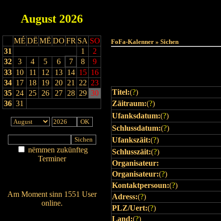
August
2026
MÉ
DË
MË
DO
FR
SA
SO
FoFa-Kalenner » Sichen
31
1
2
32
3
4
5
6
7
8
9
33
10
11
12
13
14
15
16
34
17
18
19
20
21
22
23
Titel:
(
?
)
35
24
25
26
27
28
29
30
36
31
Zäitraum:
(
?
)
Ufanksdatum:
(
?
)
Schlussdatum:
(
?
)
Ufankszäit:
(
?
)
nëmmen zukünfteg
Schlusszäit:
(
?
)
Terminer
Organisateur:
Am Détail sichen
Organisateur:
(
?
)
Nei agedroen
Kontaktpersoun:
(
?
)
Am Moment sinn 1551 User
Adress:
(
?
)
online.
PLZ/Uert:
(
?
)
Wien ass online?
Land:
(
?
)