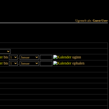
 Joer
Terminlëscht
Ugemelt als:
Guest-User
bis
.
uginn
bis
.
ophalen