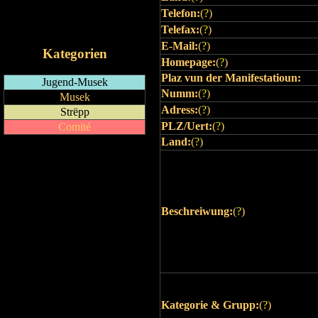
Telefon:
(
?
)
RSS-Feed
iCalendar-Feed
Telefax:
(
?
)
E-Mail:
(
?
)
Kategorien
Homepage:
(
?
)
Plaz vun der Manifestatioun:
Jugend-Musek
Numm:
(
?
)
Musek
Adress:
(
?
)
Strëpp
PLZ/Uert:
(
?
)
Comité
Land:
(
?
)
Beschreiwung:
(
?
)
Kategorie & Grupp:
(
?
)