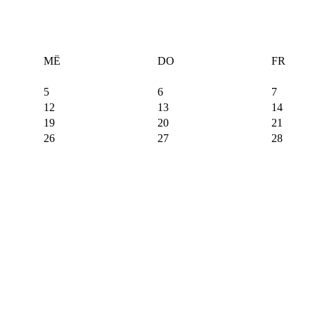
MË
DO
FR
5
6
7
12
13
14
19
20
21
26
27
28