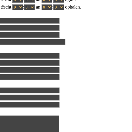
tëscht
:
an
:
ophalen.