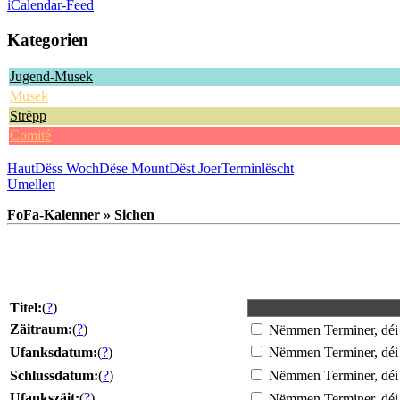
iCalendar-Feed
Kategorien
Jugend-Musek
Musek
Strëpp
Comité
Haut
Dëss Woch
Dëse Mount
Dëst Joer
Terminlëscht
Umellen
FoFa-Kalenner » Sichen
Titel:
(
?
)
Zäitraum:
(
?
)
Nëmmen Terminer, déi 
Ufanksdatum:
(
?
)
Nëmmen Terminer, déi
Schlussdatum:
(
?
)
Nëmmen Terminer, déi
Ufankszäit:
(
?
)
Nëmmen Terminer, déi 