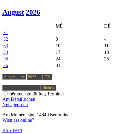
August
2026
MÉ
DË
31
32
3
4
33
10
11
34
17
18
35
24
25
36
31
nëmmen zukünfteg Terminer
Am Détail sichen
Nei agedroen
Am Moment sinn 1484 User online.
Wien ass online?
RSS-Feed