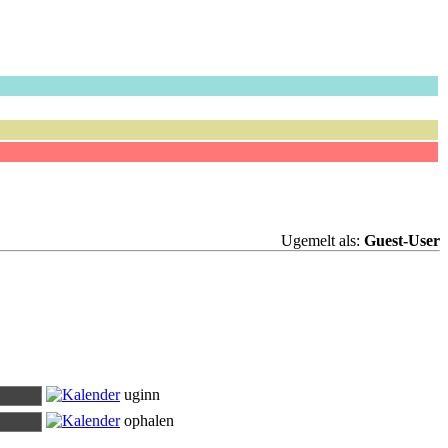
Ugemelt als:
Guest-User
uginn
ophalen