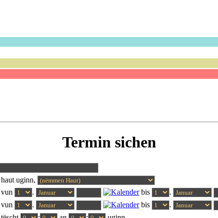
Termin sichen
haut uginn,
 vun
.
bis
.
 vun
.
bis
.
tëscht
:
an
:
uginn