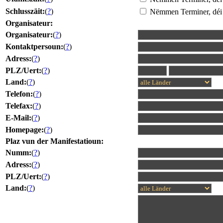
Schlusszäit:
(
?
)
Nëmmen Terminer, déi 
Organisateur:
Organisateur:
(
?
)
Kontaktpersoun:
(
?
)
Adress:
(
?
)
PLZ/Uert:
(
?
)
Land:
(
?
)
Telefon:
(
?
)
Telefax:
(
?
)
E-Mail:
(
?
)
Homepage:
(
?
)
Plaz vun der Manifestatioun:
Numm:
(
?
)
Adress:
(
?
)
PLZ/Uert:
(
?
)
Land:
(
?
)