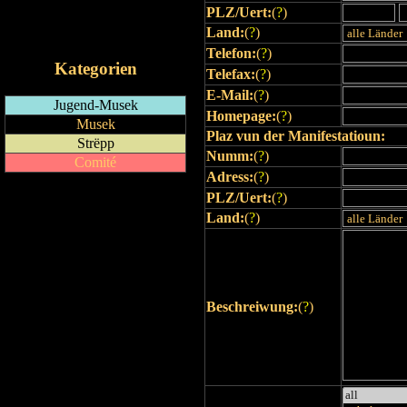
PLZ/Uert:
(
?
)
RSS-Feed
Land:
(
?
)
iCalendar-Feed
Telefon:
(
?
)
Kategorien
Telefax:
(
?
)
E-Mail:
(
?
)
Jugend-Musek
Homepage:
(
?
)
Musek
Plaz vun der Manifestatioun:
Strëpp
Numm:
(
?
)
Comité
Adress:
(
?
)
PLZ/Uert:
(
?
)
Land:
(
?
)
Beschreiwung:
(
?
)