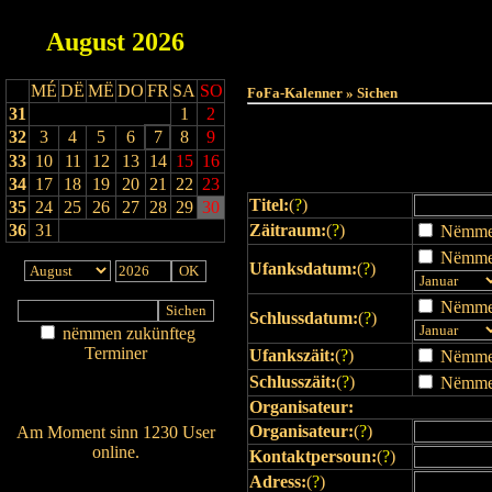
August
2026
Haut
MÉ
DË
MË
DO
FR
SA
SO
FoFa-Kalenner » Sichen
31
1
2
32
3
4
5
6
7
8
9
33
10
11
12
13
14
15
16
34
17
18
19
20
21
22
23
Titel:
(
?
)
35
24
25
26
27
28
29
30
36
31
Zäitraum:
(
?
)
Nëmmen 
Nëmmen
Ufanksdatum:
(
?
)
Nëmmen
Schlussdatum:
(
?
)
nëmmen zukünfteg
Terminer
Ufankszäit:
(
?
)
Nëmmen 
Am Détail sichen
Schlusszäit:
(
?
)
Nëmmen 
Nei agedroen
Organisateur:
Organisateur:
(
?
)
Am Moment sinn 1230 User
online.
Kontaktpersoun:
(
?
)
Wien ass online?
Adress:
(
?
)