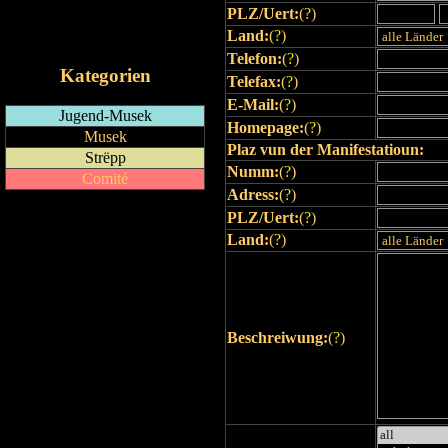
PLZ/Uert:
(
?
)
RSS-Feed
Land:
(
?
)
iCalendar-Feed
Telefon:
(
?
)
Kategorien
Telefax:
(
?
)
E-Mail:
(
?
)
Jugend-Musek
Homepage:
(
?
)
Musek
Plaz vun der Manifestatioun:
Strëpp
Numm:
(
?
)
Comité
Adress:
(
?
)
PLZ/Uert:
(
?
)
Land:
(
?
)
Beschreiwung:
(
?
)