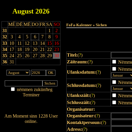
August
2026
Haut
MÉ
DË
MË
DO
FR
SA
SO
FoFa-Kalenner » Sichen
31
1
2
32
3
4
5
6
7
8
9
33
10
11
12
13
14
15
16
34
17
18
19
20
21
22
23
Titel:
(
?
)
35
24
25
26
27
28
29
30
36
31
Zäitraum:
(
?
)
Nëmmen 
Nëmmen
Ufanksdatum:
(
?
)
Nëmmen
Schlussdatum:
(
?
)
nëmmen zukünfteg
Terminer
Ufankszäit:
(
?
)
Nëmmen 
Am Détail sichen
Schlusszäit:
(
?
)
Nëmmen 
Nei agedroen
Organisateur:
Organisateur:
(
?
)
Am Moment sinn 1228 User
online.
Kontaktpersoun:
(
?
)
Wien ass online?
Adress:
(
?
)