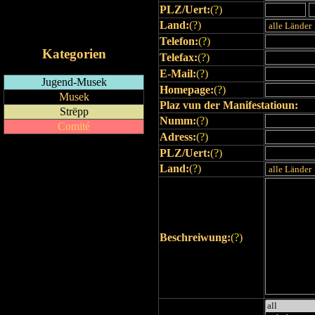
PLZ/Uert:
(
?
)
RSS-Feed
Land:
(
?
)
iCalendar-Feed
Telefon:
(
?
)
Kategorien
Telefax:
(
?
)
E-Mail:
(
?
)
Jugend-Musek
Homepage:
(
?
)
Musek
Plaz vun der Manifestatioun:
Strëpp
Numm:
(
?
)
Comité
Adress:
(
?
)
PLZ/Uert:
(
?
)
Land:
(
?
)
Beschreiwung:
(
?
)