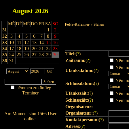
August
2026
Haut
MÉ
DË
MË
DO
FR
SA
SO
FoFa-Kalenner » Sichen
31
1
2
32
3
4
5
6
7
8
9
33
10
11
12
13
14
15
16
34
17
18
19
20
21
22
23
Titel:
(
?
)
35
24
25
26
27
28
29
30
Zäitraum:
(
?
)
36
31
Nëmmen 
Nëmmen
Ufanksdatum:
(
?
)
Nëmmen
Schlussdatum:
(
?
)
nëmmen zukünfteg
Terminer
Ufankszäit:
(
?
)
Nëmmen 
Am Détail sichen
Schlusszäit:
(
?
)
Nëmmen 
Nei agedroen
Organisateur:
Organisateur:
(
?
)
Am Moment sinn 1566 User
online.
Kontaktpersoun:
(
?
)
Wien ass online?
Adress:
(
?
)