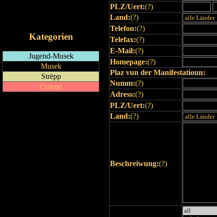
PLZ/Uert:
(
?
)
RSS-Feed
Land:
(
?
)
iCalendar-Feed
Telefon:
(
?
)
Kategorien
Telefax:
(
?
)
E-Mail:
(
?
)
Jugend-Musek
Homepage:
(
?
)
Musek
Plaz vun der Manifestatioun:
Strëpp
Numm:
(
?
)
Comité
Adress:
(
?
)
PLZ/Uert:
(
?
)
Land:
(
?
)
Beschreiwung:
(
?
)