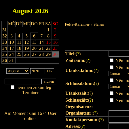
August
2026
Haut
MÉ
DË
MË
DO
FR
SA
SO
FoFa-Kalenner » Sichen
31
1
2
32
3
4
5
6
7
8
9
33
10
11
12
13
14
15
16
34
17
18
19
20
21
22
23
Titel:
(
?
)
35
24
25
26
27
28
29
30
36
31
Zäitraum:
(
?
)
Nëmmen 
Nëmmen
Ufanksdatum:
(
?
)
Nëmmen
Schlussdatum:
(
?
)
nëmmen zukünfteg
Terminer
Ufankszäit:
(
?
)
Nëmmen 
Am Détail sichen
Schlusszäit:
(
?
)
Nëmmen 
Nei agedroen
Organisateur:
Organisateur:
(
?
)
Am Moment sinn 1674 User
online.
Kontaktpersoun:
(
?
)
Wien ass online?
Adress:
(
?
)