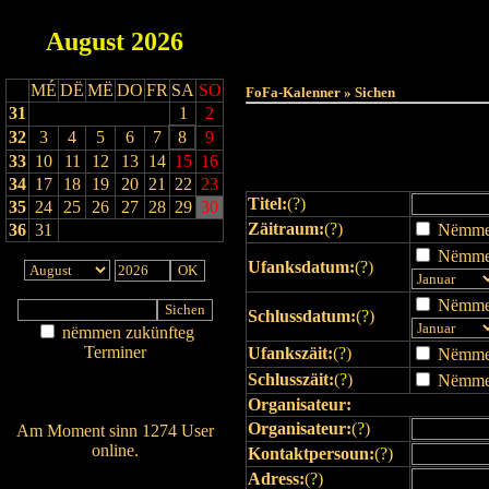
August
2026
Haut
MÉ
DË
MË
DO
FR
SA
SO
FoFa-Kalenner » Sichen
31
1
2
32
3
4
5
6
7
8
9
33
10
11
12
13
14
15
16
34
17
18
19
20
21
22
23
Titel:
(
?
)
35
24
25
26
27
28
29
30
Zäitraum:
(
?
)
36
31
Nëmmen 
Nëmmen
Ufanksdatum:
(
?
)
Nëmmen
Schlussdatum:
(
?
)
nëmmen zukünfteg
Terminer
Ufankszäit:
(
?
)
Nëmmen 
Am Détail sichen
Schlusszäit:
(
?
)
Nëmmen 
Nei agedroen
Organisateur:
Organisateur:
(
?
)
Am Moment sinn 1274 User
online.
Kontaktpersoun:
(
?
)
Wien ass online?
Adress:
(
?
)