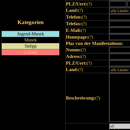
PLZ/Uert:
(
?
)
RSS-Feed
Land:
(
?
)
iCalendar-Feed
Telefon:
(
?
)
Kategorien
Telefax:
(
?
)
E-Mail:
(
?
)
Jugend-Musek
Homepage:
(
?
)
Musek
Plaz vun der Manifestatioun:
Strëpp
Numm:
(
?
)
Comité
Adress:
(
?
)
PLZ/Uert:
(
?
)
Land:
(
?
)
Beschreiwung:
(
?
)