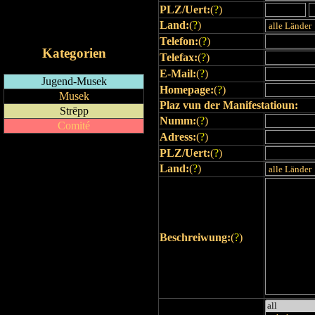
PLZ/Uert:
(
?
)
RSS-Feed
Land:
(
?
)
iCalendar-Feed
Telefon:
(
?
)
Kategorien
Telefax:
(
?
)
E-Mail:
(
?
)
Jugend-Musek
Homepage:
(
?
)
Musek
Plaz vun der Manifestatioun:
Strëpp
Numm:
(
?
)
Comité
Adress:
(
?
)
PLZ/Uert:
(
?
)
Land:
(
?
)
Beschreiwung:
(
?
)