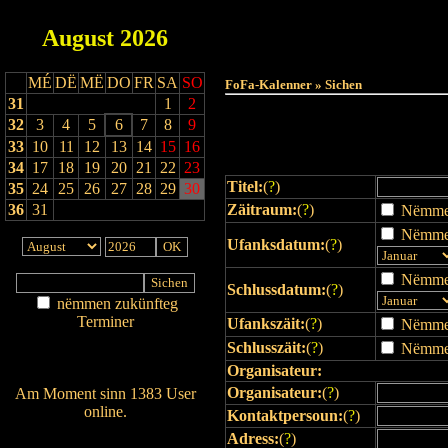
August
2026
Haut
MÉ
DË
MË
DO
FR
SA
SO
FoFa-Kalenner » Sichen
31
1
2
32
3
4
5
6
7
8
9
33
10
11
12
13
14
15
16
34
17
18
19
20
21
22
23
Titel:
(
?
)
35
24
25
26
27
28
29
30
36
31
Zäitraum:
(
?
)
Nëmmen 
Nëmmen
Ufanksdatum:
(
?
)
Nëmmen
Schlussdatum:
(
?
)
nëmmen zukünfteg
Terminer
Ufankszäit:
(
?
)
Nëmmen 
Am Détail sichen
Schlusszäit:
(
?
)
Nëmmen 
Nei agedroen
Organisateur:
Organisateur:
(
?
)
Am Moment sinn 1383 User
online.
Kontaktpersoun:
(
?
)
Wien ass online?
Adress:
(
?
)