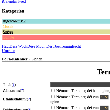
iCalendar-Feed
Kategorien
Jugend-Musek
Musek
Strëpp
Comité
Haut
Dëss Woch
Dëse Mount
Dëst Joer
Terminlëscht
Umellen
FoFa-Kalenner » Sichen
Ter
Titel:
(
?
)
Zäitraum:
(
?
)
Nëmmen Terminer, déi haut uginn
Nëmmen Terminer, déi vun
Ufanksdatum:
(
?
)
uginn
Nëmmen Terminer, déi vun
Schlussdatum:
(
?
)