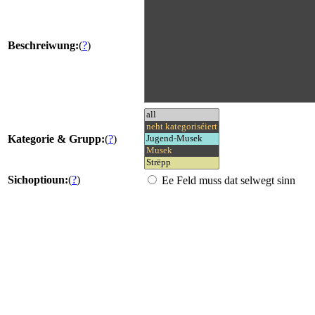
Beschreiwung:
(
?
)
Kategorie & Grupp:
(
?
)
Sichoptioun:
(
?
)
Ee Feld muss dat selwegt sinn