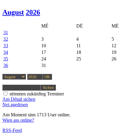
August
2026
MÉ
DË
MË
31
32
3
4
5
33
10
11
12
34
17
18
19
35
24
25
26
36
31
nëmmen zukünfteg Terminer
Am Détail sichen
Nei agedroen
Am Moment sinn 1713 User online.
Wien ass online?
RSS-Feed