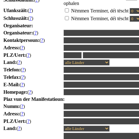
ophalen
Ufankszäit:
(
?
)
Nëmmen Terminer, déi tëscht
Schlusszäit:
(
?
)
Nëmmen Terminer, déi tëscht
Organisateur:
Organisateur:
(
?
)
Kontaktpersoun:
(
?
)
Adress:
(
?
)
PLZ/Uert:
(
?
)
Land:
(
?
)
Telefon:
(
?
)
Telefax:
(
?
)
E-Mail:
(
?
)
Homepage:
(
?
)
Plaz vun der Manifestatioun:
Numm:
(
?
)
Adress:
(
?
)
PLZ/Uert:
(
?
)
Land:
(
?
)