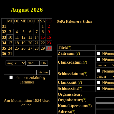
August
2026
Haut
MÉ
DË
MË
DO
FR
SA
SO
FoFa-Kalenner » Sichen
31
1
2
32
3
4
5
6
7
8
9
33
10
11
12
13
14
15
16
34
17
18
19
20
21
22
23
Titel:
(
?
)
35
24
25
26
27
28
29
30
Zäitraum:
(
?
)
36
31
Nëmmen 
Nëmmen
Ufanksdatum:
(
?
)
Nëmmen
Schlussdatum:
(
?
)
nëmmen zukünfteg
Terminer
Ufankszäit:
(
?
)
Nëmmen 
Am Détail sichen
Schlusszäit:
(
?
)
Nëmmen 
Nei agedroen
Organisateur:
Organisateur:
(
?
)
Am Moment sinn 1824 User
online.
Kontaktpersoun:
(
?
)
Wien ass online?
Adress:
(
?
)