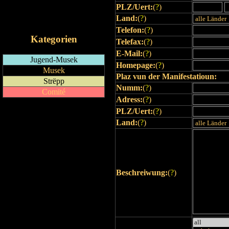
PLZ/Uert:
(
?
)
RSS-Feed
Land:
(
?
)
iCalendar-Feed
Telefon:
(
?
)
Kategorien
Telefax:
(
?
)
E-Mail:
(
?
)
Jugend-Musek
Homepage:
(
?
)
Musek
Plaz vun der Manifestatioun:
Strëpp
Numm:
(
?
)
Comité
Adress:
(
?
)
PLZ/Uert:
(
?
)
Land:
(
?
)
Beschreiwung:
(
?
)