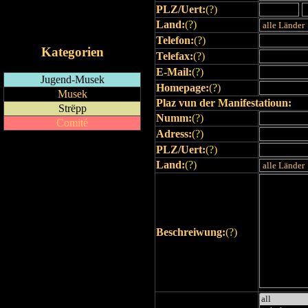
PLZ/Uert:
(
?
)
RSS-Feed
Land:
(
?
)
iCalendar-Feed
Telefon:
(
?
)
Kategorien
Telefax:
(
?
)
E-Mail:
(
?
)
Jugend-Musek
Homepage:
(
?
)
Musek
Plaz vun der Manifestatioun:
Strëpp
Numm:
(
?
)
Comité
Adress:
(
?
)
PLZ/Uert:
(
?
)
Land:
(
?
)
Beschreiwung:
(
?
)