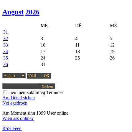
August
2026
MÉ
DË
MË
31
32
3
4
5
33
10
11
12
34
17
18
19
35
24
25
26
36
31
nëmmen zukünfteg Terminer
Am Détail sichen
Nei agedroen
Am Moment sinn 1399 User online.
Wien ass online?
RSS-Feed