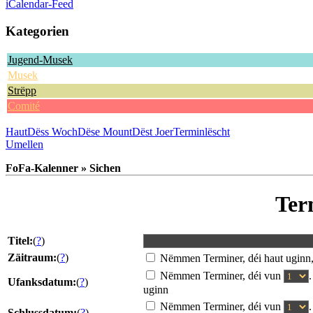
iCalendar-Feed
Kategorien
Jugend-Musek
Musek
Strëpp
Comité
Haut
Dëss Woch
Dëse Mount
Dëst Joer
Terminlëscht
Umellen
FoFa-Kalenner » Sichen
Ter
Titel:
(
?
)
Zäitraum:
(
?
)
Nëmmen Terminer, déi haut uginn
Nëmmen Terminer, déi vun
Ufanksdatum:
(
?
)
uginn
Nëmmen Terminer, déi vun
Schlussdatum:
(
?
)