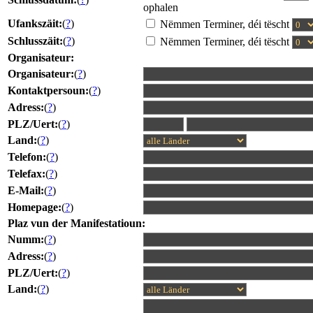
ophalen
Ufankszäit:
(
?
)
Nëmmen Terminer, déi tëscht
Schlusszäit:
(
?
)
Nëmmen Terminer, déi tëscht
Organisateur:
Organisateur:
(
?
)
Kontaktpersoun:
(
?
)
Adress:
(
?
)
PLZ/Uert:
(
?
)
Land:
(
?
)
Telefon:
(
?
)
Telefax:
(
?
)
E-Mail:
(
?
)
Homepage:
(
?
)
Plaz vun der Manifestatioun:
Numm:
(
?
)
Adress:
(
?
)
PLZ/Uert:
(
?
)
Land:
(
?
)