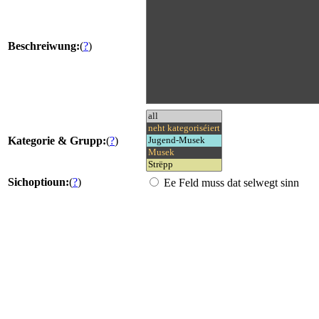
Beschreiwung:
(
?
)
Kategorie & Grupp:
(
?
)
Sichoptioun:
(
?
)
Ee Feld muss dat selwegt sinn