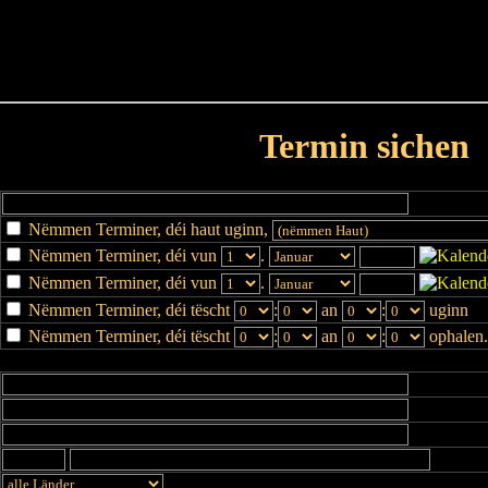
Haut
Dëss Woch
Dëse Mount
Dëst
Umellen
Termin sichen
Nëmmen Terminer, déi haut uginn,
Nëmmen Terminer, déi vun
.
Nëmmen Terminer, déi vun
.
Nëmmen Terminer, déi tëscht
:
an
:
uginn
Nëmmen Terminer, déi tëscht
:
an
:
ophalen.