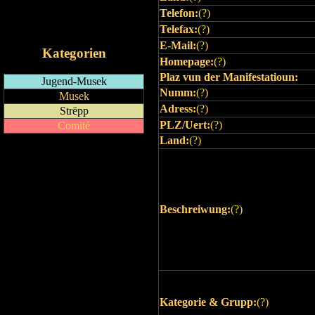
Telefon:
(
?
)
RSS-Feed
iCalendar-Feed
Telefax:
(
?
)
E-Mail:
(
?
)
Kategorien
Homepage:
(
?
)
Plaz vun der Manifestatioun:
Jugend-Musek
Numm:
(
?
)
Musek
Adress:
(
?
)
Strëpp
PLZ/Uert:
(
?
)
Comité
Land:
(
?
)
Beschreiwung:
(
?
)
Kategorie & Grupp:
(
?
)