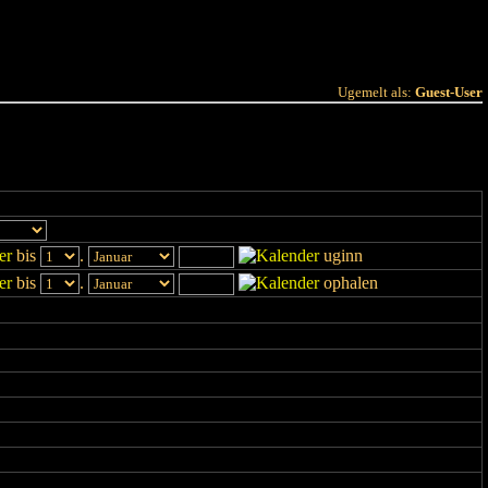
 Joer
Terminlëscht
Ugemelt als:
Guest-User
bis
.
uginn
bis
.
ophalen