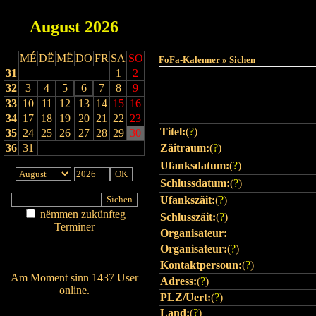
August
2026
MÉ
DË
MË
DO
FR
SA
SO
FoFa-Kalenner » Sichen
31
1
2
32
3
4
5
6
7
8
9
33
10
11
12
13
14
15
16
34
17
18
19
20
21
22
23
Titel:
(
?
)
35
24
25
26
27
28
29
30
36
31
Zäitraum:
(
?
)
Ufanksdatum:
(
?
)
Schlussdatum:
(
?
)
Ufankszäit:
(
?
)
nëmmen zukünfteg
Schlusszäit:
(
?
)
Terminer
Organisateur:
Am Détail sichen
Organisateur:
(
?
)
Nei agedroen
Kontaktpersoun:
(
?
)
Am Moment sinn 1437 User
Adress:
(
?
)
online.
PLZ/Uert:
(
?
)
Wien ass online?
Land:
(
?
)