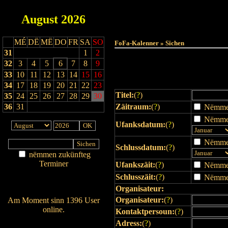
August
2026
Haut
MÉ
DË
MË
DO
FR
SA
SO
FoFa-Kalenner » Sichen
31
1
2
32
3
4
5
6
7
8
9
33
10
11
12
13
14
15
16
34
17
18
19
20
21
22
23
Titel:
(
?
)
35
24
25
26
27
28
29
30
36
31
Zäitraum:
(
?
)
Nëmmen 
Nëmmen
Ufanksdatum:
(
?
)
Nëmmen
Schlussdatum:
(
?
)
nëmmen zukünfteg
Terminer
Ufankszäit:
(
?
)
Nëmmen 
Am Détail sichen
Schlusszäit:
(
?
)
Nëmmen 
Nei agedroen
Organisateur:
Organisateur:
(
?
)
Am Moment sinn 1396 User
online.
Kontaktpersoun:
(
?
)
Wien ass online?
Adress:
(
?
)