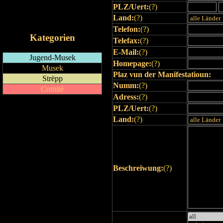
PLZ/Uert:
(
?
)
RSS-Feed
Land:
(
?
)
iCalendar-Feed
Telefon:
(
?
)
Kategorien
Telefax:
(
?
)
E-Mail:
(
?
)
Jugend-Musek
Homepage:
(
?
)
Musek
Plaz vun der Manifestatioun:
Strëpp
Numm:
(
?
)
Comité
Adress:
(
?
)
PLZ/Uert:
(
?
)
Land:
(
?
)
Beschreiwung:
(
?
)