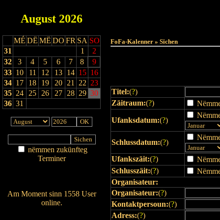
August
2026
Haut
MÉ
DË
MË
DO
FR
SA
SO
FoFa-Kalenner » Sichen
31
1
2
32
3
4
5
6
7
8
9
33
10
11
12
13
14
15
16
34
17
18
19
20
21
22
23
Titel:
(
?
)
35
24
25
26
27
28
29
30
Zäitraum:
(
?
)
36
31
Nëmmen 
Nëmmen
Ufanksdatum:
(
?
)
Nëmmen
Schlussdatum:
(
?
)
nëmmen zukünfteg
Terminer
Ufankszäit:
(
?
)
Nëmmen 
Am Détail sichen
Schlusszäit:
(
?
)
Nëmmen 
Nei agedroen
Organisateur:
Organisateur:
(
?
)
Am Moment sinn 1558 User
online.
Kontaktpersoun:
(
?
)
Wien ass online?
Adress:
(
?
)