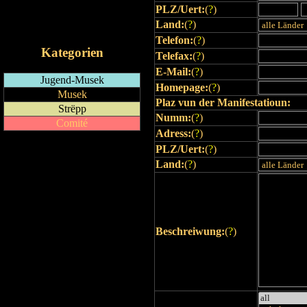
PLZ/Uert:
(
?
)
RSS-Feed
Land:
(
?
)
iCalendar-Feed
Telefon:
(
?
)
Kategorien
Telefax:
(
?
)
E-Mail:
(
?
)
Jugend-Musek
Homepage:
(
?
)
Musek
Plaz vun der Manifestatioun:
Strëpp
Numm:
(
?
)
Comité
Adress:
(
?
)
PLZ/Uert:
(
?
)
Land:
(
?
)
Beschreiwung:
(
?
)