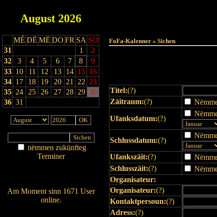
August
2026
Haut
MÉ
DË
MË
DO
FR
SA
SO
FoFa-Kalenner » Sichen
31
1
2
32
3
4
5
6
7
8
9
33
10
11
12
13
14
15
16
34
17
18
19
20
21
22
23
Titel:
(
?
)
35
24
25
26
27
28
29
30
Zäitraum:
(
?
)
36
31
Nëmmen 
Nëmmen
Ufanksdatum:
(
?
)
Nëmmen
Schlussdatum:
(
?
)
nëmmen zukünfteg
Terminer
Ufankszäit:
(
?
)
Nëmmen 
Am Détail sichen
Schlusszäit:
(
?
)
Nëmmen 
Nei agedroen
Organisateur:
Organisateur:
(
?
)
Am Moment sinn 1671 User
online.
Kontaktpersoun:
(
?
)
Wien ass online?
Adress:
(
?
)