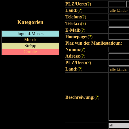
PLZ/Uert:
(
?
)
RSS-Feed
Land:
(
?
)
iCalendar-Feed
Telefon:
(
?
)
Kategorien
Telefax:
(
?
)
E-Mail:
(
?
)
Jugend-Musek
Homepage:
(
?
)
Musek
Plaz vun der Manifestatioun:
Strëpp
Numm:
(
?
)
Comité
Adress:
(
?
)
PLZ/Uert:
(
?
)
Land:
(
?
)
Beschreiwung:
(
?
)