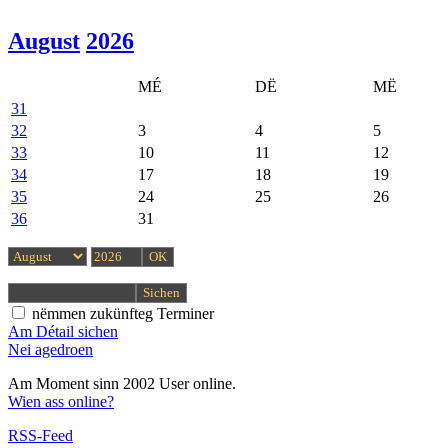
August
2026
MÉ
DË
MË
31
32
3
4
5
33
10
11
12
34
17
18
19
35
24
25
26
36
31
nëmmen zukünfteg Terminer
Am Détail sichen
Nei agedroen
Am Moment sinn 2002 User online.
Wien ass online?
RSS-Feed