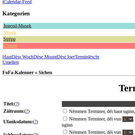
iCalendar-Feed
Kategorien
Jugend-Musek
Musek
Strëpp
Comité
Haut
Dëss Woch
Dëse Mount
Dëst Joer
Terminlëscht
Umellen
FoFa-Kalenner » Sichen
Ter
Titel:
(
?
)
Zäitraum:
(
?
)
Nëmmen Terminer, déi haut uginn
Nëmmen Terminer, déi vun
Ufanksdatum:
(
?
)
uginn
Nëmmen Terminer, déi vun
Schlussdatum:
(
?
)