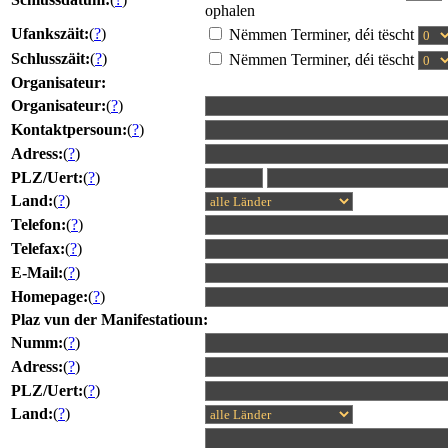
ophalen
Ufankszäit:
(
?
)
Nëmmen Terminer, déi tëscht
Schlusszäit:
(
?
)
Nëmmen Terminer, déi tëscht
Organisateur:
Organisateur:
(
?
)
Kontaktpersoun:
(
?
)
Adress:
(
?
)
PLZ/Uert:
(
?
)
Land:
(
?
)
Telefon:
(
?
)
Telefax:
(
?
)
E-Mail:
(
?
)
Homepage:
(
?
)
Plaz vun der Manifestatioun:
Numm:
(
?
)
Adress:
(
?
)
PLZ/Uert:
(
?
)
Land:
(
?
)