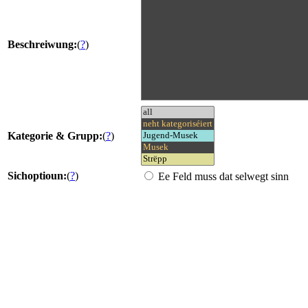
Beschreiwung:
(
?
)
Kategorie & Grupp:
(
?
)
Sichoptioun:
(
?
)
Ee Feld muss dat selwegt sinn