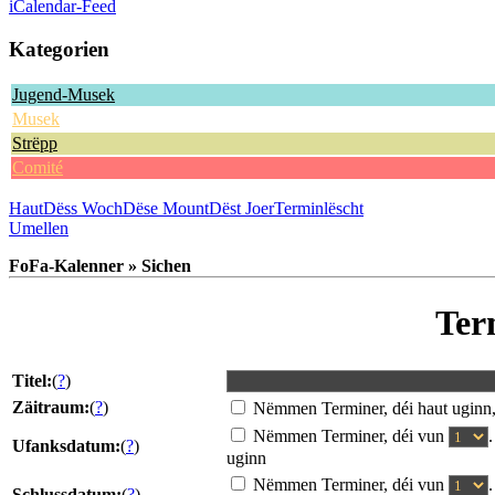
iCalendar-Feed
Kategorien
Jugend-Musek
Musek
Strëpp
Comité
Haut
Dëss Woch
Dëse Mount
Dëst Joer
Terminlëscht
Umellen
FoFa-Kalenner » Sichen
Ter
Titel:
(
?
)
Zäitraum:
(
?
)
Nëmmen Terminer, déi haut uginn
Nëmmen Terminer, déi vun
Ufanksdatum:
(
?
)
uginn
Nëmmen Terminer, déi vun
Schlussdatum:
(
?
)