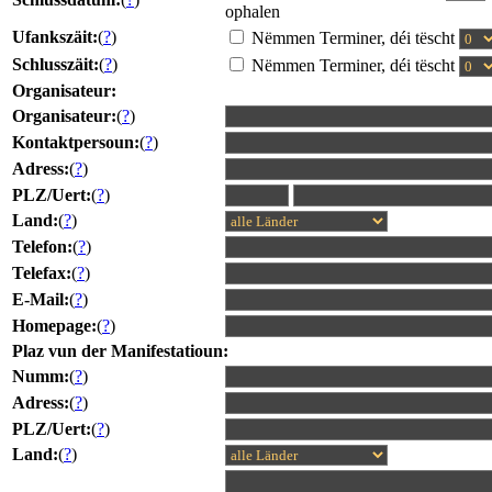
ophalen
Ufankszäit:
(
?
)
Nëmmen Terminer, déi tëscht
Schlusszäit:
(
?
)
Nëmmen Terminer, déi tëscht
Organisateur:
Organisateur:
(
?
)
Kontaktpersoun:
(
?
)
Adress:
(
?
)
PLZ/Uert:
(
?
)
Land:
(
?
)
Telefon:
(
?
)
Telefax:
(
?
)
E-Mail:
(
?
)
Homepage:
(
?
)
Plaz vun der Manifestatioun:
Numm:
(
?
)
Adress:
(
?
)
PLZ/Uert:
(
?
)
Land:
(
?
)