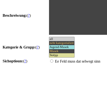
Beschreiwung:
(
?
)
Kategorie & Grupp:
(
?
)
Sichoptioun:
(
?
)
Ee Feld muss dat selwegt sinn