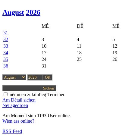
August
2026
MÉ
DË
MË
31
32
3
4
5
33
10
11
12
34
17
18
19
35
24
25
26
36
31
nëmmen zukünfteg Terminer
Am Détail sichen
Nei agedroen
Am Moment sinn 1193 User online.
Wien ass online?
RSS-Feed