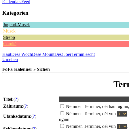
iCalendar-Feed
Kategorien
Jugend-Musek
Musek
Strëpp
Comité
Haut
Dëss Woch
Dëse Mount
Dëst Joer
Terminlëscht
Umellen
FoFa-Kalenner » Sichen
Ter
Titel:
(
?
)
Zäitraum:
(
?
)
Nëmmen Terminer, déi haut uginn
Nëmmen Terminer, déi vun
Ufanksdatum:
(
?
)
uginn
Nëmmen Terminer, déi vun
Schlussdatum:
(
?
)