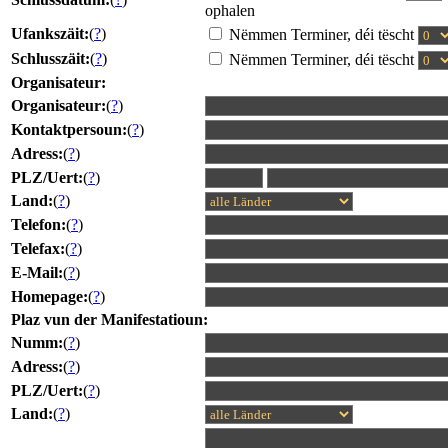
ophalen
Ufankszäit:
(
?
)
Nëmmen Terminer, déi tëscht
Schlusszäit:
(
?
)
Nëmmen Terminer, déi tëscht
Organisateur:
Organisateur:
(
?
)
Kontaktpersoun:
(
?
)
Adress:
(
?
)
PLZ/Uert:
(
?
)
Land:
(
?
)
Telefon:
(
?
)
Telefax:
(
?
)
E-Mail:
(
?
)
Homepage:
(
?
)
Plaz vun der Manifestatioun:
Numm:
(
?
)
Adress:
(
?
)
PLZ/Uert:
(
?
)
Land:
(
?
)