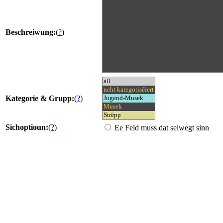
Beschreiwung:
(
?
)
Kategorie & Grupp:
(
?
)
Sichoptioun:
(
?
)
Ee Feld muss dat selwegt sinn