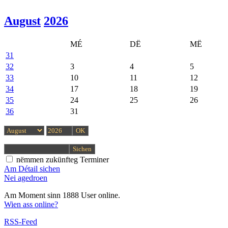
August
2026
MÉ
DË
MË
31
32
3
4
5
33
10
11
12
34
17
18
19
35
24
25
26
36
31
nëmmen zukünfteg Terminer
Am Détail sichen
Nei agedroen
Am Moment sinn 1888 User online.
Wien ass online?
RSS-Feed