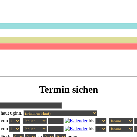
Termin sichen
haut uginn,
 vun
.
bis
.
 vun
.
bis
.
tëscht
:
an
:
uginn