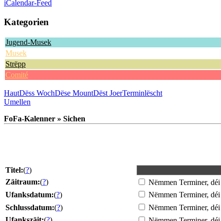
iCalendar-Feed
Kategorien
Jugend-Musek
Musek
Strëpp
Comité
Haut
Dëss Woch
Dëse Mount
Dëst Joer
Terminlëscht
Umellen
FoFa-Kalenner » Sichen
Titel:
(
?
)
Zäitraum:
(
?
)
Nëmmen Terminer, déi 
Ufanksdatum:
(
?
)
Nëmmen Terminer, déi
Schlussdatum:
(
?
)
Nëmmen Terminer, déi
Ufankszäit:
(
?
)
Nëmmen Terminer, déi 