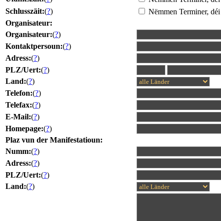
Schlusszäit:
(
?
)
Nëmmen Terminer, déi 
Organisateur:
Organisateur:
(
?
)
Kontaktpersoun:
(
?
)
Adress:
(
?
)
PLZ/Uert:
(
?
)
Land:
(
?
)
Telefon:
(
?
)
Telefax:
(
?
)
E-Mail:
(
?
)
Homepage:
(
?
)
Plaz vun der Manifestatioun:
Numm:
(
?
)
Adress:
(
?
)
PLZ/Uert:
(
?
)
Land:
(
?
)