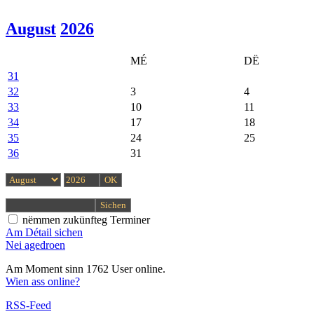
August
2026
MÉ
DË
31
32
3
4
33
10
11
34
17
18
35
24
25
36
31
nëmmen zukünfteg Terminer
Am Détail sichen
Nei agedroen
Am Moment sinn 1762 User online.
Wien ass online?
RSS-Feed