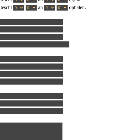
tëscht
:
an
:
ophalen.