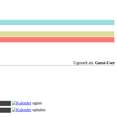
Ugemelt als:
Guest-User
uginn
ophalen