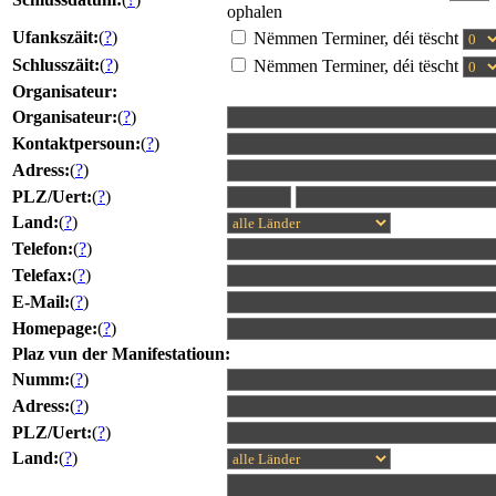
ophalen
Ufankszäit:
(
?
)
Nëmmen Terminer, déi tëscht
Schlusszäit:
(
?
)
Nëmmen Terminer, déi tëscht
Organisateur:
Organisateur:
(
?
)
Kontaktpersoun:
(
?
)
Adress:
(
?
)
PLZ/Uert:
(
?
)
Land:
(
?
)
Telefon:
(
?
)
Telefax:
(
?
)
E-Mail:
(
?
)
Homepage:
(
?
)
Plaz vun der Manifestatioun:
Numm:
(
?
)
Adress:
(
?
)
PLZ/Uert:
(
?
)
Land:
(
?
)