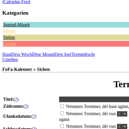
iCalendar-Feed
Kategorien
Jugend-Musek
Musek
Strëpp
Comité
Haut
Dëss Woch
Dëse Mount
Dëst Joer
Terminlëscht
Umellen
FoFa-Kalenner » Sichen
Ter
Titel:
(
?
)
Zäitraum:
(
?
)
Nëmmen Terminer, déi haut uginn
Nëmmen Terminer, déi vun
Ufanksdatum:
(
?
)
uginn
Nëmmen Terminer, déi vun
Schlussdatum:
(
?
)