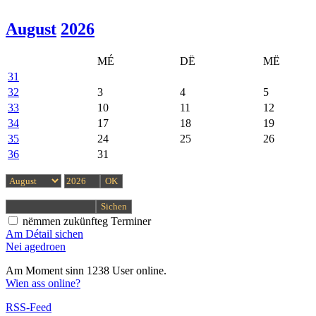
August
2026
MÉ
DË
MË
31
32
3
4
5
33
10
11
12
34
17
18
19
35
24
25
26
36
31
nëmmen zukünfteg Terminer
Am Détail sichen
Nei agedroen
Am Moment sinn 1238 User online.
Wien ass online?
RSS-Feed