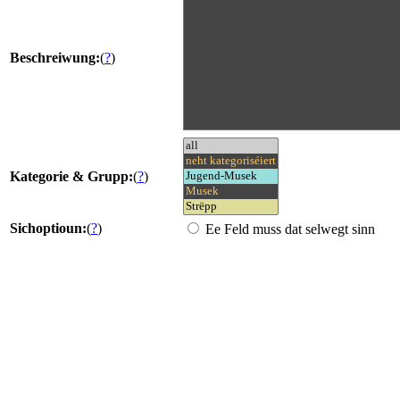
Beschreiwung:
(
?
)
Kategorie & Grupp:
(
?
)
Sichoptioun:
(
?
)
Ee Feld muss dat selwegt sinn