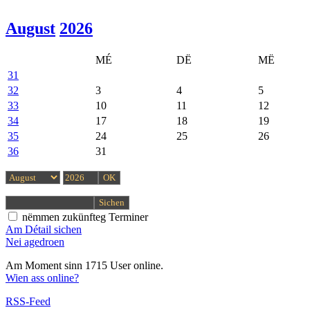
August
2026
MÉ
DË
MË
31
32
3
4
5
33
10
11
12
34
17
18
19
35
24
25
26
36
31
nëmmen zukünfteg Terminer
Am Détail sichen
Nei agedroen
Am Moment sinn 1715 User online.
Wien ass online?
RSS-Feed