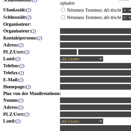
ophalen
Ufankszäit:
(
?
)
Nëmmen Terminer, déi tëscht
Schlusszäit:
(
?
)
Nëmmen Terminer, déi tëscht
Organisateur:
Organisateur:
(
?
)
Kontaktpersoun:
(
?
)
Adress:
(
?
)
PLZ/Uert:
(
?
)
Land:
(
?
)
Telefon:
(
?
)
Telefax:
(
?
)
E-Mail:
(
?
)
Homepage:
(
?
)
Plaz vun der Manifestatioun:
Numm:
(
?
)
Adress:
(
?
)
PLZ/Uert:
(
?
)
Land:
(
?
)