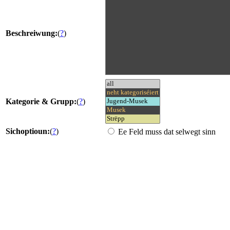
Beschreiwung:
(
?
)
Kategorie & Grupp:
(
?
)
Sichoptioun:
(
?
)
Ee Feld muss dat selwegt sinn