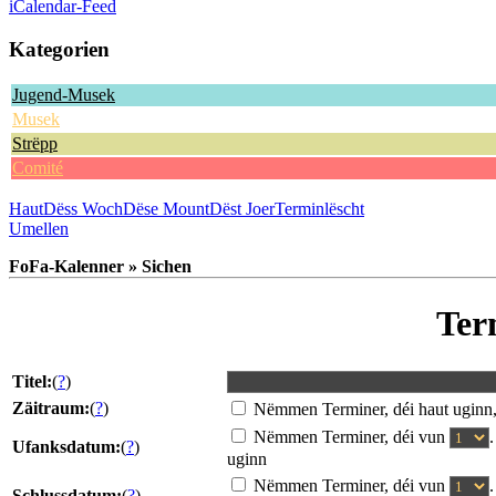
iCalendar-Feed
Kategorien
Jugend-Musek
Musek
Strëpp
Comité
Haut
Dëss Woch
Dëse Mount
Dëst Joer
Terminlëscht
Umellen
FoFa-Kalenner » Sichen
Ter
Titel:
(
?
)
Zäitraum:
(
?
)
Nëmmen Terminer, déi haut uginn
Nëmmen Terminer, déi vun
Ufanksdatum:
(
?
)
uginn
Nëmmen Terminer, déi vun
Schlussdatum:
(
?
)