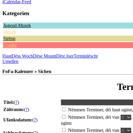
iCalendar-Feed
Kategorien
Jugend-Musek
Musek
Strëpp
Comité
Haut
Dëss Woch
Dëse Mount
Dëst Joer
Terminlëscht
Umellen
FoFa-Kalenner » Sichen
Ter
Titel:
(
?
)
Zäitraum:
(
?
)
Nëmmen Terminer, déi haut uginn
Nëmmen Terminer, déi vun
Ufanksdatum:
(
?
)
uginn
Nëmmen Terminer, déi vun
Schlussdatum:
(
?
)