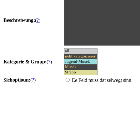
Beschreiwung:
(
?
)
Kategorie & Grupp:
(
?
)
Sichoptioun:
(
?
)
Ee Feld muss dat selwegt sinn