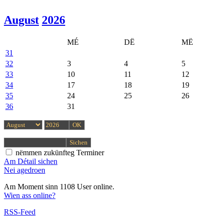
August
2026
MÉ
DË
MË
31
32
3
4
5
33
10
11
12
34
17
18
19
35
24
25
26
36
31
nëmmen zukünfteg Terminer
Am Détail sichen
Nei agedroen
Am Moment sinn 1108 User online.
Wien ass online?
RSS-Feed