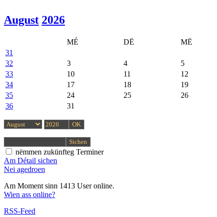
August
2026
MÉ
DË
MË
31
32
3
4
5
33
10
11
12
34
17
18
19
35
24
25
26
36
31
nëmmen zukünfteg Terminer
Am Détail sichen
Nei agedroen
Am Moment sinn 1413 User online.
Wien ass online?
RSS-Feed