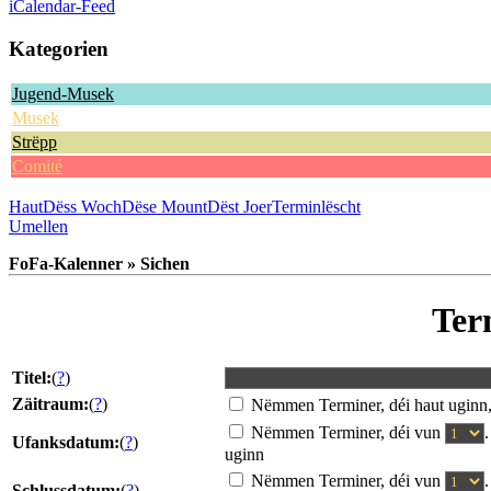
iCalendar-Feed
Kategorien
Jugend-Musek
Musek
Strëpp
Comité
Haut
Dëss Woch
Dëse Mount
Dëst Joer
Terminlëscht
Umellen
FoFa-Kalenner » Sichen
Ter
Titel:
(
?
)
Zäitraum:
(
?
)
Nëmmen Terminer, déi haut uginn
Nëmmen Terminer, déi vun
Ufanksdatum:
(
?
)
uginn
Nëmmen Terminer, déi vun
Schlussdatum:
(
?
)