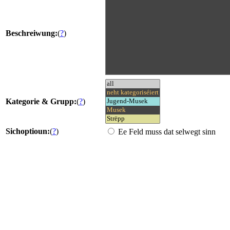
Beschreiwung:
(
?
)
Kategorie & Grupp:
(
?
)
Sichoptioun:
(
?
)
Ee Feld muss dat selwegt sinn