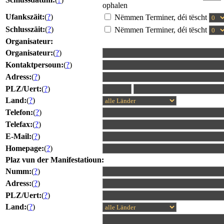
ophalen
Ufankszäit:
(
?
)
Nëmmen Terminer, déi tëscht
Schlusszäit:
(
?
)
Nëmmen Terminer, déi tëscht
Organisateur:
Organisateur:
(
?
)
Kontaktpersoun:
(
?
)
Adress:
(
?
)
PLZ/Uert:
(
?
)
Land:
(
?
)
Telefon:
(
?
)
Telefax:
(
?
)
E-Mail:
(
?
)
Homepage:
(
?
)
Plaz vun der Manifestatioun:
Numm:
(
?
)
Adress:
(
?
)
PLZ/Uert:
(
?
)
Land:
(
?
)