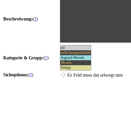
Beschreiwung:
(
?
)
Kategorie & Grupp:
(
?
)
Sichoptioun:
(
?
)
Ee Feld muss dat selwegt sinn