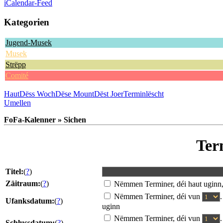
iCalendar-Feed
Kategorien
Jugend-Musek
Musek
Strëpp
Comité
Haut
Dëss Woch
Dëse Mount
Dëst Joer
Terminlëscht
Umellen
FoFa-Kalenner » Sichen
Ter
Titel:
(
?
)
Zäitraum:
(
?
)
Nëmmen Terminer, déi haut uginn
Nëmmen Terminer, déi vun
Ufanksdatum:
(
?
)
uginn
Nëmmen Terminer, déi vun
Schlussdatum:
(
?
)