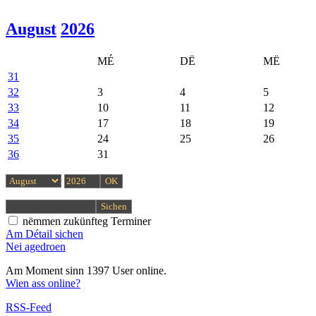
August
2026
MÉ
DË
MË
31
32
3
4
5
33
10
11
12
34
17
18
19
35
24
25
26
36
31
nëmmen zukünfteg Terminer
Am Détail sichen
Nei agedroen
Am Moment sinn 1397 User online.
Wien ass online?
RSS-Feed