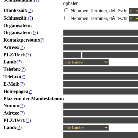
ophalen
Ufankszäit:
(
?
)
Nëmmen Terminer, déi tëscht
Schlusszäit:
(
?
)
Nëmmen Terminer, déi tëscht
Organisateur:
Organisateur:
(
?
)
Kontaktpersoun:
(
?
)
Adress:
(
?
)
PLZ/Uert:
(
?
)
Land:
(
?
)
Telefon:
(
?
)
Telefax:
(
?
)
E-Mail:
(
?
)
Homepage:
(
?
)
Plaz vun der Manifestatioun:
Numm:
(
?
)
Adress:
(
?
)
PLZ/Uert:
(
?
)
Land:
(
?
)