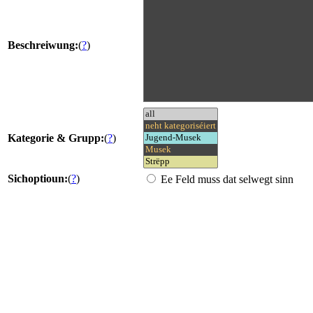
Beschreiwung:
(
?
)
Kategorie & Grupp:
(
?
)
Sichoptioun:
(
?
)
Ee Feld muss dat selwegt sinn