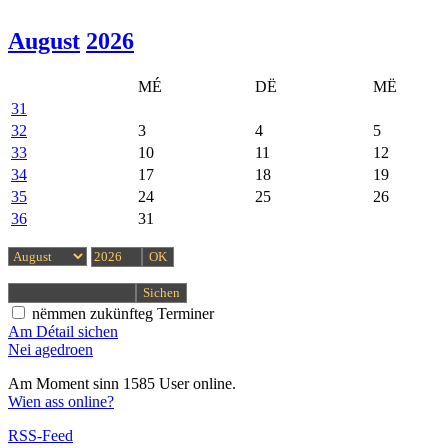
August
2026
MÉ
DË
MË
31
32
3
4
5
33
10
11
12
34
17
18
19
35
24
25
26
36
31
nëmmen zukünfteg Terminer
Am Détail sichen
Nei agedroen
Am Moment sinn 1585 User online.
Wien ass online?
RSS-Feed