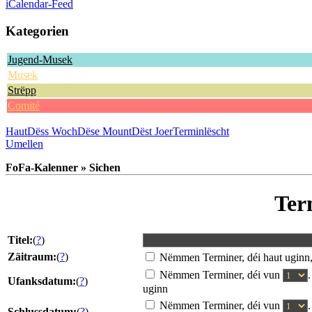
iCalendar-Feed
Kategorien
Jugend-Musek
Musek
Strëpp
Comité
Haut
Dëss Woch
Dëse Mount
Dëst Joer
Terminlëscht
Umellen
FoFa-Kalenner » Sichen
Ter
Titel:
(
?
)
Zäitraum:
(
?
)
Nëmmen Terminer, déi haut uginn
Nëmmen Terminer, déi vun
Ufanksdatum:
(
?
)
uginn
Nëmmen Terminer, déi vun
Schlussdatum:
(
?
)