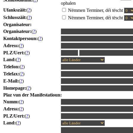
ophalen
Ufankszäit:
(
?
)
Nëmmen Terminer, déi tëscht
Schlusszäit:
(
?
)
Nëmmen Terminer, déi tëscht
Organisateur:
Organisateur:
(
?
)
Kontaktpersoun:
(
?
)
Adress:
(
?
)
PLZ/Uert:
(
?
)
Land:
(
?
)
Telefon:
(
?
)
Telefax:
(
?
)
E-Mail:
(
?
)
Homepage:
(
?
)
Plaz vun der Manifestatioun:
Numm:
(
?
)
Adress:
(
?
)
PLZ/Uert:
(
?
)
Land:
(
?
)