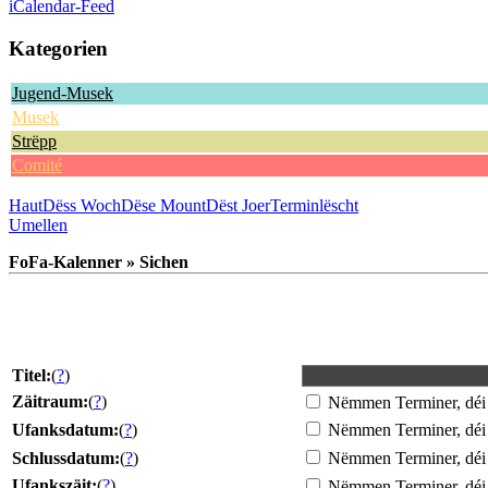
iCalendar-Feed
Kategorien
Jugend-Musek
Musek
Strëpp
Comité
Haut
Dëss Woch
Dëse Mount
Dëst Joer
Terminlëscht
Umellen
FoFa-Kalenner » Sichen
Titel:
(
?
)
Zäitraum:
(
?
)
Nëmmen Terminer, déi 
Ufanksdatum:
(
?
)
Nëmmen Terminer, déi
Schlussdatum:
(
?
)
Nëmmen Terminer, déi
Ufankszäit:
(
?
)
Nëmmen Terminer, déi 