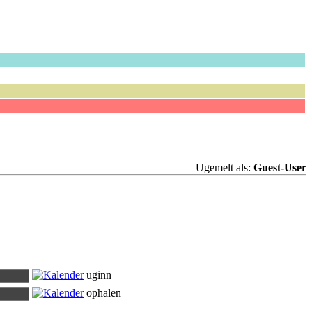
Ugemelt als:
Guest-User
uginn
ophalen