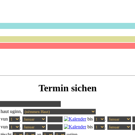
Termin sichen
haut uginn,
 vun
.
bis
.
 vun
.
bis
.
tëscht
:
an
:
uginn