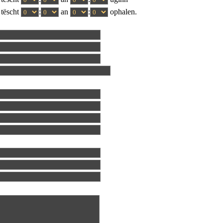
tëscht
:
an
:
ophalen.