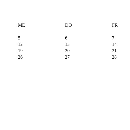
MË
DO
FR
5
6
7
12
13
14
19
20
21
26
27
28