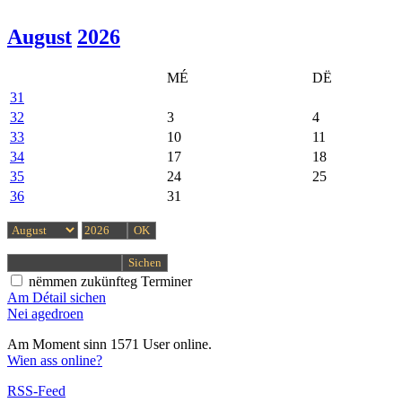
August
2026
MÉ
DË
31
32
3
4
33
10
11
34
17
18
35
24
25
36
31
nëmmen zukünfteg Terminer
Am Détail sichen
Nei agedroen
Am Moment sinn 1571 User online.
Wien ass online?
RSS-Feed