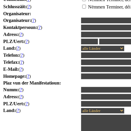
Schlusszäit:
(
?
)
Nëmmen Terminer, déi 
Organisateur:
Organisateur:
(
?
)
Kontaktpersoun:
(
?
)
Adress:
(
?
)
PLZ/Uert:
(
?
)
Land:
(
?
)
Telefon:
(
?
)
Telefax:
(
?
)
E-Mail:
(
?
)
Homepage:
(
?
)
Plaz vun der Manifestatioun:
Numm:
(
?
)
Adress:
(
?
)
PLZ/Uert:
(
?
)
Land:
(
?
)