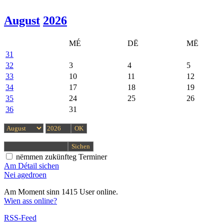
August
2026
MÉ
DË
MË
31
32
3
4
5
33
10
11
12
34
17
18
19
35
24
25
26
36
31
nëmmen zukünfteg Terminer
Am Détail sichen
Nei agedroen
Am Moment sinn 1415 User online.
Wien ass online?
RSS-Feed