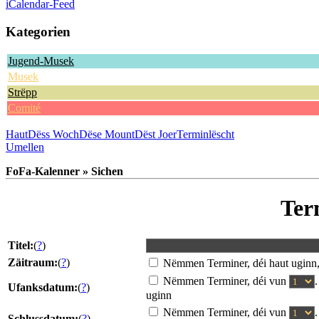
iCalendar-Feed
Kategorien
Jugend-Musek
Musek
Strëpp
Comité
Haut
Dëss Woch
Dëse Mount
Dëst Joer
Terminlëscht
Umellen
FoFa-Kalenner » Sichen
Ter
Titel:
(
?
)
Zäitraum:
(
?
)
Nëmmen Terminer, déi haut uginn
Nëmmen Terminer, déi vun
Ufanksdatum:
(
?
)
uginn
Nëmmen Terminer, déi vun
Schlussdatum:
(
?
)