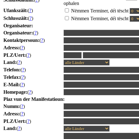
ophalen
Ufankszäit:
(
?
)
Nëmmen Terminer, déi tëscht
Schlusszäit:
(
?
)
Nëmmen Terminer, déi tëscht
Organisateur:
Organisateur:
(
?
)
Kontaktpersoun:
(
?
)
Adress:
(
?
)
PLZ/Uert:
(
?
)
Land:
(
?
)
Telefon:
(
?
)
Telefax:
(
?
)
E-Mail:
(
?
)
Homepage:
(
?
)
Plaz vun der Manifestatioun:
Numm:
(
?
)
Adress:
(
?
)
PLZ/Uert:
(
?
)
Land:
(
?
)