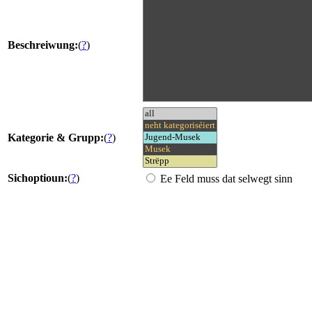
Beschreiwung:
(
?
)
Kategorie & Grupp:
(
?
)
Sichoptioun:
(
?
)
Ee Feld muss dat selwegt sinn