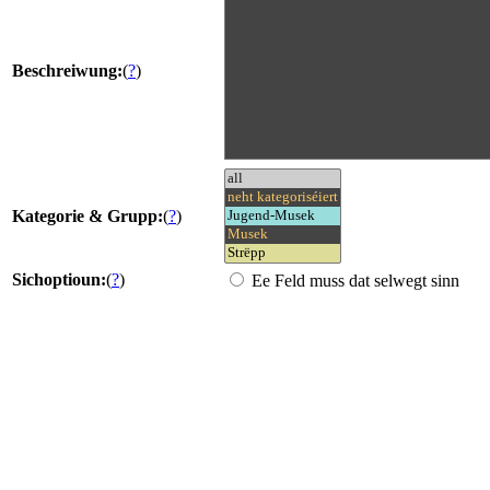
Beschreiwung:
(
?
)
Kategorie & Grupp:
(
?
)
Sichoptioun:
(
?
)
Ee Feld muss dat selwegt sinn