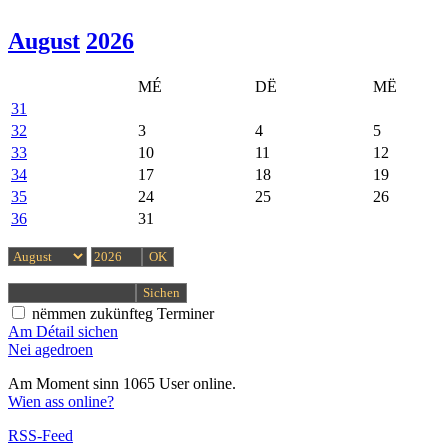
August
2026
MÉ
DË
MË
31
32
3
4
5
33
10
11
12
34
17
18
19
35
24
25
26
36
31
nëmmen zukünfteg Terminer
Am Détail sichen
Nei agedroen
Am Moment sinn 1065 User online.
Wien ass online?
RSS-Feed