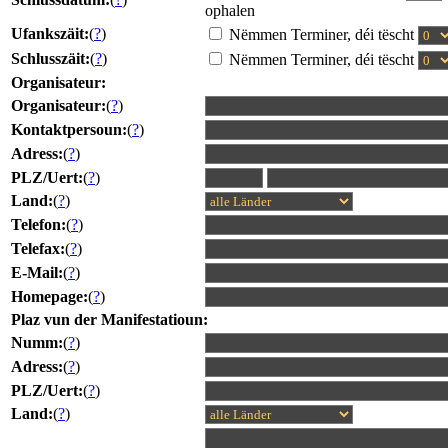
ophalen
Ufankszäit:
(
?
)
Nëmmen Terminer, déi tëscht
Schlusszäit:
(
?
)
Nëmmen Terminer, déi tëscht
Organisateur:
Organisateur:
(
?
)
Kontaktpersoun:
(
?
)
Adress:
(
?
)
PLZ/Uert:
(
?
)
Land:
(
?
)
Telefon:
(
?
)
Telefax:
(
?
)
E-Mail:
(
?
)
Homepage:
(
?
)
Plaz vun der Manifestatioun:
Numm:
(
?
)
Adress:
(
?
)
PLZ/Uert:
(
?
)
Land:
(
?
)