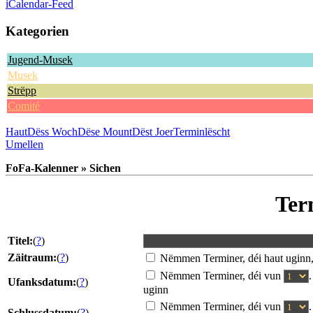
iCalendar-Feed
Kategorien
Jugend-Musek
Musek
Strëpp
Comité
Haut
Dëss Woch
Dëse Mount
Dëst Joer
Terminlëscht
Umellen
FoFa-Kalenner » Sichen
Ter
Titel:
(
?
)
Zäitraum:
(
?
)
Nëmmen Terminer, déi haut uginn
Nëmmen Terminer, déi vun
Ufanksdatum:
(
?
)
uginn
Nëmmen Terminer, déi vun
Schlussdatum:
(
?
)