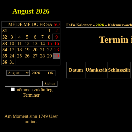
August
2026
Haut
MÉ
DË
MË
DO
FR
SA
SO
FoFa-Kalenner »
2026
» Kalennerwoch
31
1
2
Termin 
32
3
4
5
6
7
8
9
33
10
11
12
13
14
15
16
34
17
18
19
20
21
22
23
35
24
25
26
27
28
29
30
36
31
Datum
Ufankszäit
Schlusszäit
Drock ukucken
nëmmen zukünfteg
Terminer
Am Détail sichen
Nei agedroen
Am Moment sinn 1749 User
online.
Wien ass online?