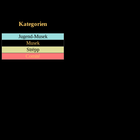
RSS-Feed
iCalendar-Feed
Kategorien
Jugend-Musek
Musek
Strëpp
Comité