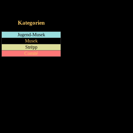
RSS-Feed
iCalendar-Feed
Kategorien
Jugend-Musek
Musek
Strëpp
Comité