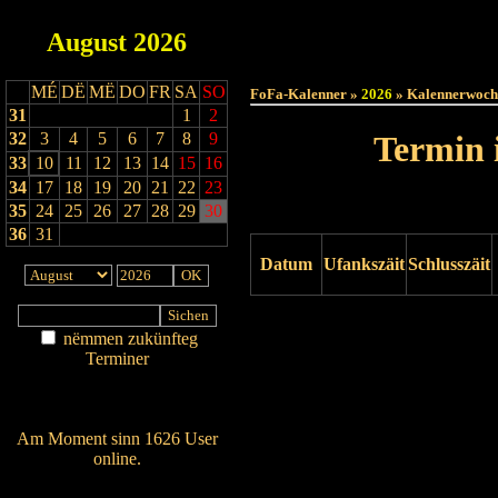
August
2026
Haut
MÉ
DË
MË
DO
FR
SA
SO
FoFa-Kalenner »
2026
» Kalennerwoch
31
1
2
32
3
4
5
6
7
8
9
Termin 
33
10
11
12
13
14
15
16
34
17
18
19
20
21
22
23
35
24
25
26
27
28
29
30
36
31
Datum
Ufankszäit
Schlusszäit
Drock ukucken
nëmmen zukünfteg
Terminer
Am Détail sichen
Nei agedroen
Am Moment sinn 1626 User
online.
Wien ass online?