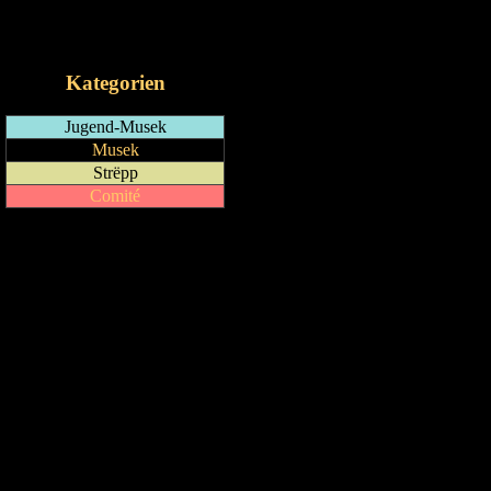
RSS-Feed
iCalendar-Feed
Kategorien
Jugend-Musek
Musek
Strëpp
Comité