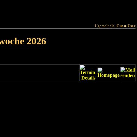
 Joer
Terminlëscht
Ugemelt als:
Guest-User
rwoche 2026