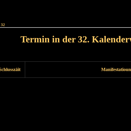
Haut
Dëss Woch
Dëse Mount
Dëst
Umellen
 32
Termin in der 32. Kalende
Lät Woch<
Nächst Woch
Schlusszäit
Manifestatioun
Läscht Woch
Nächst Woch