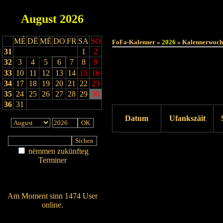
August
2026
MÉ
DË
MË
DO
FR
SA
SO
FoFa-Kalenner »
2026
» Kalennerwoch
31
1
2
32
3
4
5
6
7
8
9
33
10
11
12
13
14
15
16
34
17
18
19
20
21
22
23
35
24
25
26
27
28
29
30
36
31
Datum
Ufankszäit
Drock ukucken
nëmmen zukünfteg
Terminer
Am Détail sichen
Nei agedroen
Am Moment sinn 1474 User
online.
Wien ass online?