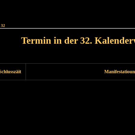
Haut
Dëss Woch
Dëse Mount
Dëst
Umellen
 32
Termin in der 32. Kalende
Lät Woch<
Nächst Woch
Schlusszäit
Manifestatioun
Läscht Woch
Nächst Woch