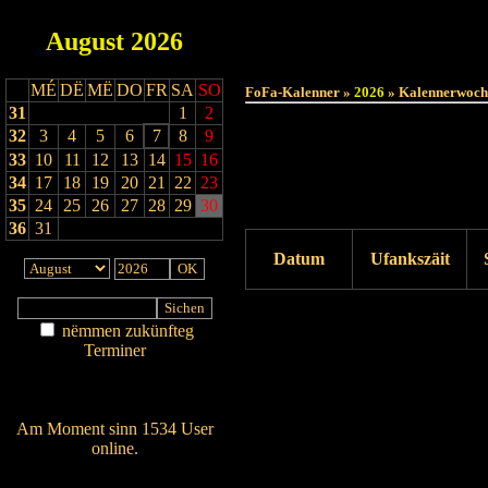
August
2026
MÉ
DË
MË
DO
FR
SA
SO
FoFa-Kalenner »
2026
» Kalennerwoch
31
1
2
32
3
4
5
6
7
8
9
33
10
11
12
13
14
15
16
34
17
18
19
20
21
22
23
35
24
25
26
27
28
29
30
36
31
Datum
Ufankszäit
Drock ukucken
nëmmen zukünfteg
Terminer
Am Détail sichen
Nei agedroen
Am Moment sinn 1534 User
online.
Wien ass online?