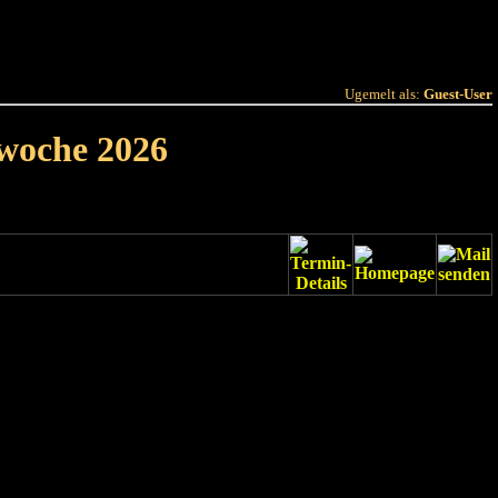
 Joer
Terminlëscht
Ugemelt als:
Guest-User
rwoche 2026