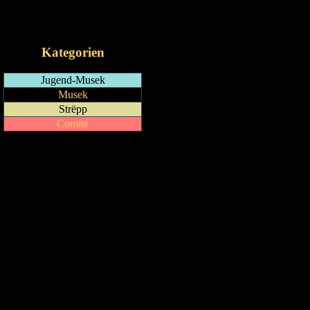
RSS-Feed
iCalendar-Feed
Kategorien
Jugend-Musek
Musek
Strëpp
Comité