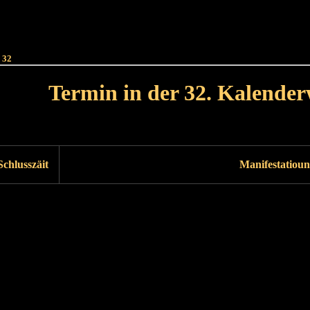
Haut
Dëss Woch
Dëse Mount
Dëst
Umellen
 32
Termin in der 32. Kalende
Lät Woch<
Nächst Woch
Schlusszäit
Manifestatioun
Läscht Woch
Nächst Woch