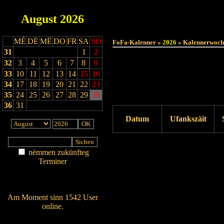
August
2026
MÉ
DË
MË
DO
FR
SA
SO
FoFa-Kalenner »
2026
» Kalennerwoch
31
1
2
32
3
4
5
6
7
8
9
33
10
11
12
13
14
15
16
34
17
18
19
20
21
22
23
35
24
25
26
27
28
29
30
36
31
Datum
Ufankszäit
Drock ukucken
nëmmen zukünfteg
Terminer
Am Détail sichen
Nei agedroen
Am Moment sinn 1542 User
online.
Wien ass online?