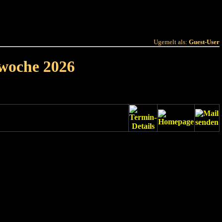
 Joer
Terminlëscht
Ugemelt als:
Guest-User
rwoche 2026