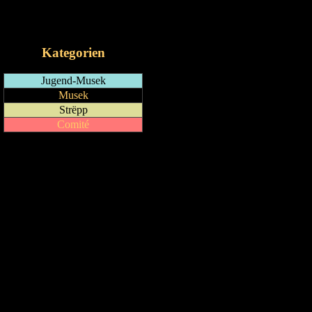
RSS-Feed
iCalendar-Feed
Kategorien
Jugend-Musek
Musek
Strëpp
Comité