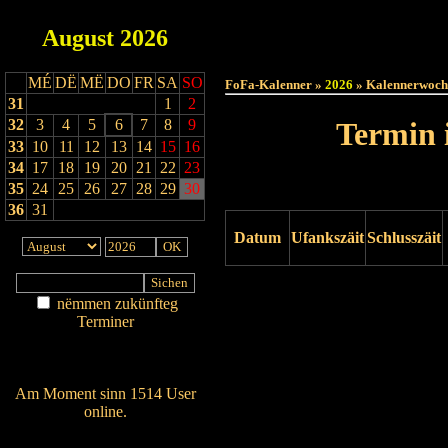
August
2026
Haut
MÉ
DË
MË
DO
FR
SA
SO
FoFa-Kalenner »
2026
» Kalennerwoch
31
1
2
32
3
4
5
6
7
8
9
Termin 
33
10
11
12
13
14
15
16
34
17
18
19
20
21
22
23
35
24
25
26
27
28
29
30
36
31
Datum
Ufankszäit
Schlusszäit
Drock ukucken
nëmmen zukünfteg
Terminer
Am Détail sichen
Nei agedroen
Am Moment sinn 1514 User
online.
Wien ass online?