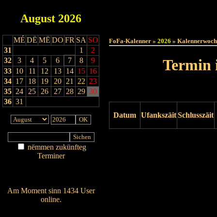
August
2026
Haut
MÉ
DË
MË
DO
FR
SA
SO
FoFa-Kalenner »
2026
» Kalennerwoch
31
1
2
32
3
4
5
6
7
8
9
Termin 
33
10
11
12
13
14
15
16
34
17
18
19
20
21
22
23
35
24
25
26
27
28
29
30
36
31
Datum
Ufankszäit
Schlusszäit
Drock ukucken
nëmmen zukünfteg
Terminer
Am Détail sichen
Nei agedroen
Am Moment sinn 1434 User
online.
Wien ass online?