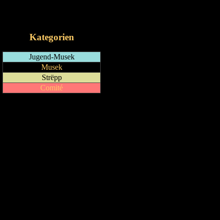
RSS-Feed
iCalendar-Feed
Kategorien
Jugend-Musek
Musek
Strëpp
Comité